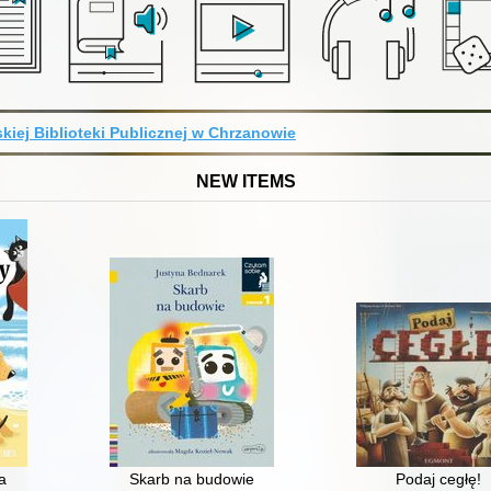
kiej Biblioteki Publicznej w Chrzanowie
NEW ITEMS
dziny historii
a
Skarb na budowie
Podaj cegłę!