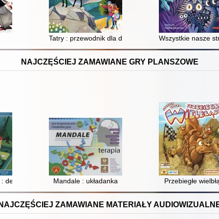
Tatry : przewodnik dla dużych i małych
Wszystkie nasze str
NAJCZĘŚCIEJ ZAMAWIANE GRY PLANSZOWE
: deluxe
Mandale : układanka
Przebiegłe wielbł
NAJCZĘŚCIEJ ZAMAWIANE MATERIAŁY AUDIOWIZUALN