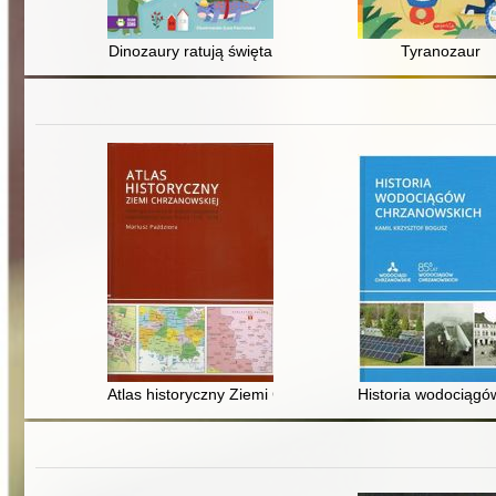
Dinozaury ratują święta
Tyranozaur
Atlas historyczny Ziemi Chrzanowskiej : atlas opracow
Historia wodociągó