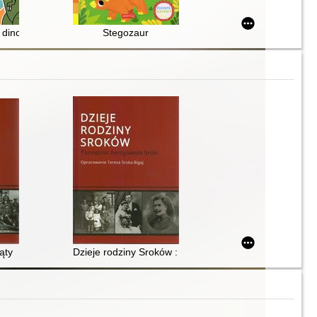
 dinozaurach i innych prehistorycznych bestiach!
Stegozaur
ąty
Dzieje rodziny Sroków : pamiętniki Ferdynanda Sroki