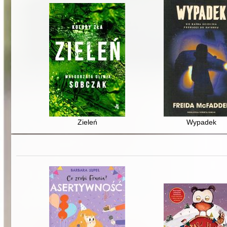
Zieleń
Wypadek