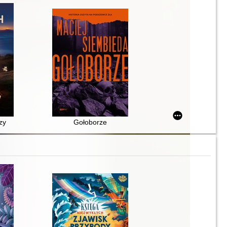
zy
Gołoborze