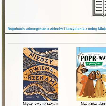
Regulamin udostępniania zbiorów i korzystania z usług Miejs
Między dwiema rzekami : starożytna Mezopotamia i naro
Magia przytulani