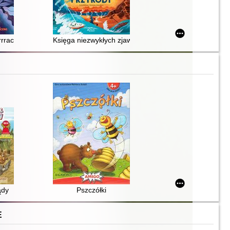
rrachy : bajki wspierające
Księga niezwykłych zjawisk przyrody
ądy
Pszczółki
E