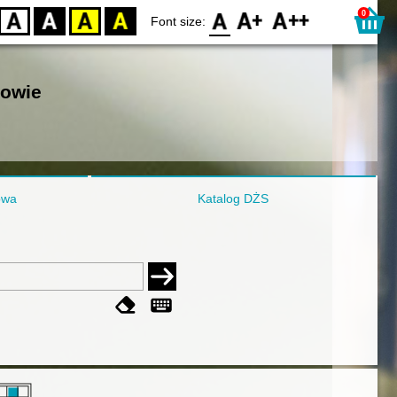
0
D
BW
YB
BY
F0
F1
F2
Font size:
nowie
owa
Katalog DŻS