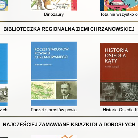
Dinozaury
Totalnie wszystko o
BIBLIOTECZKA REGIONALNA ZIEMI CHRZANOWSKIEJ
any w stulecie odzyskania niepodległości przez Polskę 1918-2018
w chrzanowskich
Poczet starostów powiatu chrzanowskiego
Historia Osiedla K
NAJCZĘŚCIEJ ZAMAWIANE KSIĄŻKI DLA DOROSŁYCH