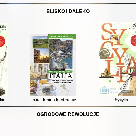
BLISKO I DALEKO
udniowe
kie
Italia : kraina kontrastów i różnorodności : Włochy Pół
Sycylia
OGRODOWE REWOLUCJE