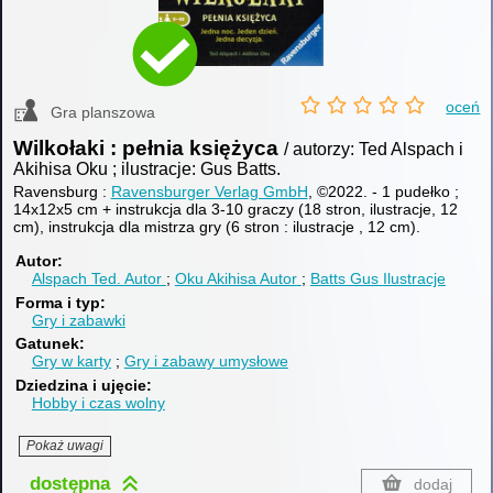
oceń
Gra planszowa
Wilkołaki : pełnia księżyca
/ autorzy: Ted Alspach i
Akihisa Oku ; ilustracje: Gus Batts.
Ravensburg :
Ravensburger Verlag GmbH
, ©2022.
-
1 pudełko ;
14x12x5 cm + instrukcja dla 3-10 graczy (18 stron, ilustracje, 12
cm), instrukcja dla mistrza gry (6 stron : ilustracje , 12 cm).
Autor
Alspach Ted.
Autor
Oku Akihisa
Autor
Batts Gus
Ilustracje
Forma i typ
Gry i zabawki
Gatunek
Gry w karty
Gry i zabawy umysłowe
Dziedzina i ujęcie
Hobby i czas wolny
Pokaż uwagi
dostępna
dodaj