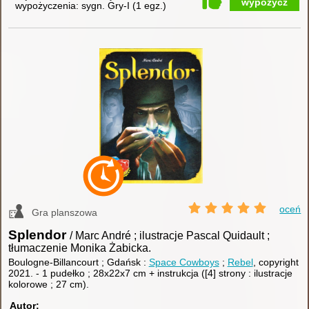
wypożycz
wypożyczenia:
sygn. Gry-I
(
1 egz.
)
oceń
Gra planszowa
Splendor
/ Marc André ; ilustracje Pascal Quidault ;
tłumaczenie Monika Żabicka.
Boulogne-Billancourt ; Gdańsk :
Space Cowboys
;
Rebel
, copyright
2021.
-
1 pudełko ; 28x22x7 cm + instrukcja ([4] strony : ilustracje
kolorowe ; 27 cm).
Autor