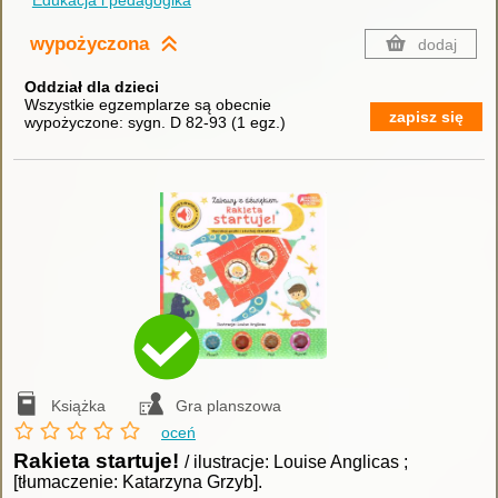
Edukacja i pedagogika
wypożyczona
dodaj
Oddział dla dzieci
Wszystkie egzemplarze są obecnie
zapisz się
wypożyczone:
sygn. D 82-93
(
1 egz.
)
Książka
Gra planszowa
oceń
Rakieta startuje!
/ ilustracje: Louise Anglicas ;
[tłumaczenie: Katarzyna Grzyb].