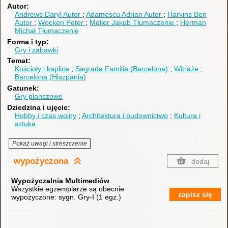
Autor
Andrews Daryl
Autor
Adamescu Adrian
Autor
Harkins Ben
Autor
Wocken Peter
Meller Jakub
Tłumaczenie
Herman
Michał
Tłumaczenie
Forma i typ
Gry i zabawki
Temat
Kościoły i kaplice
Sagrada Familia (Barcelona)
Witraże
Barcelona (Hiszpania)
Gatunek
Gry planszowe
Dziedzina i ujęcie
Hobby i czas wolny
Architektura i budownictwo
Kultura i
sztuka
Pokaż uwagi i streszczenie
wypożyczona
dodaj
Wypożyczalnia Multimediów
Wszystkie egzemplarze są obecnie
zapisz się
wypożyczone:
sygn. Gry-I
(
1 egz.
)