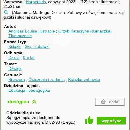
Warszawa :
Harperkids
, copyright 2023.
-
[12] stron : ilustracje ;
21x21 cm.
(Akademia Mądrego Dziecka. Zabawy z dźwiękiem : naciskaj
guziki i słuchaj dźwięków!)
Autor
Anglicas Louise
Ilustracje
Grzyb Katarzyna (tłumaczka)
Tłumaczenie
Forma i typ
Książki
Gry i zabawki
Odbiorca
Dzieci
0-5 lat
Temat
Dźwięk
Gatunek
Broszura
Ćwiczenia i zadania
Książka-zabawka
Dziedzina i ujęcie
Edukacja i pedagogika
dostępna
dodaj
Oddział dla dzieci
Są egzemplarze dostępne do
wypożycz
wypożyczenia:
sygn. D 82-93
(
1 egz.
)