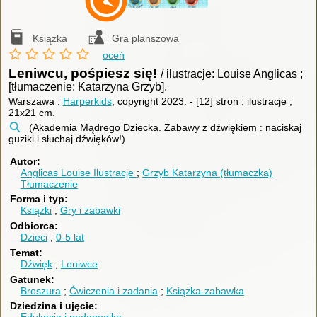
Książka
Gra planszowa
oceń
Leniwcu, pośpiesz się!
/ ilustracje: Louise Anglicas ;
[tłumaczenie: Katarzyna Grzyb].
Warszawa :
Harperkids
, copyright 2023.
-
[12] stron : ilustracje ;
21x21 cm.
(Akademia Mądrego Dziecka. Zabawy z dźwiękiem : naciskaj
guziki i słuchaj dźwięków!)
Autor
Anglicas Louise
Ilustracje
Grzyb Katarzyna (tłumaczka)
Tłumaczenie
Forma i typ
Książki
Gry i zabawki
Odbiorca
Dzieci
0-5 lat
Temat
Dźwięk
Leniwce
Gatunek
Broszura
Ćwiczenia i zadania
Książka-zabawka
Dziedzina i ujęcie