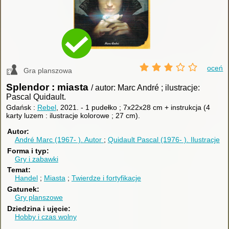
oceń
Gra planszowa
Splendor : miasta
/ autor: Marc André ; ilustracje:
Pascal Quidault.
Gdańsk :
Rebel
, 2021.
-
1 pudełko ; 7x22x28 cm + instrukcja (4
karty luzem : ilustracje kolorowe ; 27 cm).
Autor
André Marc (1967- ).
Autor
Quidault Pascal (1976- ).
Ilustracje
Forma i typ
Gry i zabawki
Temat
Handel
Miasta
Twierdze i fortyfikacje
Gatunek
Gry planszowe
Dziedzina i ujęcie
Hobby i czas wolny