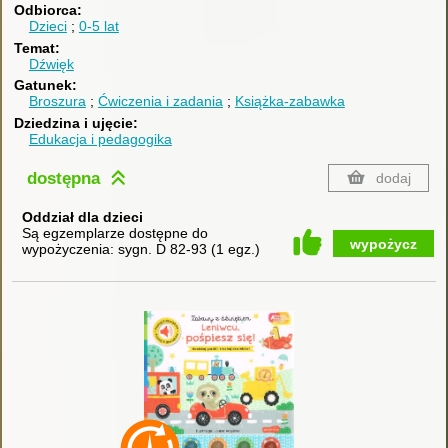
Odbiorca
Dzieci
0-5 lat
Temat
Dźwięk
Gatunek
Broszura
Ćwiczenia i zadania
Książka-zabawka
Dziedzina i ujęcie
Edukacja i pedagogika
dostępna
dodaj
Oddział dla dzieci
Są egzemplarze dostępne do
wypożycz
wypożyczenia:
sygn. D 82-93
(
1 egz.
)