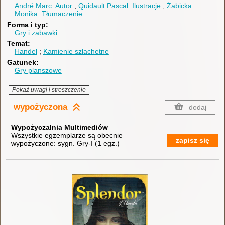
André Marc.
Autor
Quidault Pascal.
Ilustracje
Żabicka
Monika.
Tłumaczenie
Forma i typ
Gry i zabawki
Temat
Handel
Kamienie szlachetne
Gatunek
Gry planszowe
Pokaż uwagi i streszczenie
wypożyczona
dodaj
Wypożyczalnia Multimediów
Wszystkie egzemplarze są obecnie
zapisz się
wypożyczone:
sygn. Gry-I
(
1 egz.
)