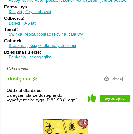
Astley Neville
Autor postaci
Baker Mark (1959- )
Autor postaci
Forma i typ
Książki
Gry i zabawki
Odbiorca
Dzieci
0-5 lat
Temat
Świnka Peppa (postać fikcyjna)
Barwy
Gatunek
Broszura
Książki dla małych dzieci
Dziedzina i ujęcie
Edukacja i pedagogika
Pokaż uwagi
dostępna
dodaj
Oddział dla dzieci
Są egzemplarze dostępne do
wypożycz
wypożyczenia:
sygn. D 82-93
(
1 egz.
)