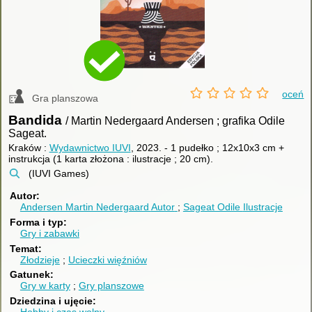
oceń
Gra planszowa
Bandida
/ Martin Nedergaard Andersen ; grafika Odile
Sageat.
Kraków :
Wydawnictwo IUVI
, 2023.
-
1 pudełko ; 12x10x3 cm +
instrukcja (1 karta złożona : ilustracje ; 20 cm).
(IUVI Games)
Autor
Andersen Martin Nedergaard
Autor
Sageat Odile
Ilustracje
Forma i typ
Gry i zabawki
Temat
Złodzieje
Ucieczki więźniów
Gatunek
Gry w karty
Gry planszowe
Dziedzina i ujęcie