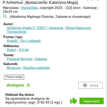
P Arrhenius ; [tłumaczenie: Katarzyna Moga].
Warszawa :
Harperkids
, copyright 2023.
-
[12] stron : ilustracje ;
19x19 cm.
(Akademia Mądrego Dziecka. Zabawa w chowanego)
Autor
Arrhenius Ingela P. (1967- )
Ilustracje
Moga Katarzyna
Tłumaczenie
Forma i typ
Książki
Gry i zabawki
Odbiorca
Dzieci
0-5 lat
Temat
Postacie fikcyjne
Zabawa
Gatunek
Broszura
Książka-zabawka
Pokaż uwagi
dostępna
dodaj
Oddział dla dzieci
Są egzemplarze dostępne do
wypożycz
wypożyczenia:
sygn. D 82-93
(
1 egz.
)