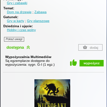
Gry i zabawki
Temat
Dom na drzewie
Zabawa
Gatunek
Gry w karty
Gry planszowe
Dziedzina i ujęcie
Hobby i czas wolny
Pokaż uwagi
dostępna
dodaj
Wypożyczalnia Multimediów
Są egzemplarze dostępne do
wypożycz
wypożyczenia:
sygn. G-I
(
1 egz.
)