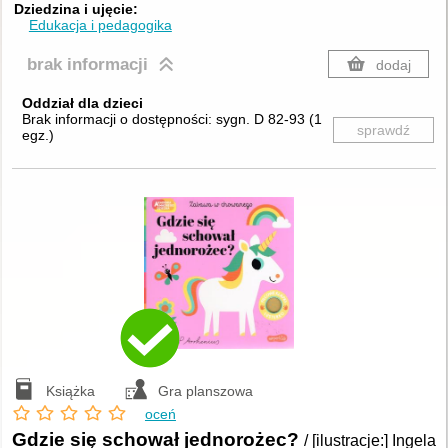
Dziedzina i ujęcie
Edukacja i pedagogika
brak informacji
dodaj
Oddział dla dzieci
Brak informacji o dostępności:
sygn. D 82-93
(
1
sprawdź
egz.
)
Książka
Gra planszowa
oceń
Gdzie się schował jednorożec?
/ [ilustracje:] Ingela