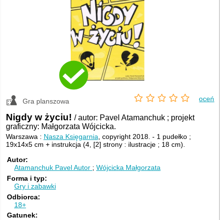
oceń
Gra planszowa
Nigdy w życiu!
/ autor: Pavel Atamanchuk ; projekt
graficzny: Małgorzata Wójcicka.
Warszawa :
Nasza Księgarnia
, copyright 2018.
-
1 pudełko ;
19x14x5 cm + instrukcja (4, [2] strony : ilustracje ; 18 cm).
Autor
Atamanchuk Pavel
Autor
Wójcicka Małgorzata
Forma i typ
Gry i zabawki
Odbiorca
18+
Gatunek