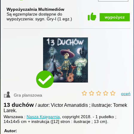
Wypożyczalnia Multimediów
Są egzemplarze dostępne do
wypożycz
wypożyczenia:
sygn. Gry-I
(
1 egz.
)
oceń
Gra planszowa
13 duchów
/ autor: Victor Amanatidis ; ilustracje: Tomek
Larek.
Warszawa :
Nasza Księgarnia
, copyright 2018.
-
1 pudełko ;
14x14x5 cm + instrukcja ([12] stron : ilustracje ; 13 cm).
Autor