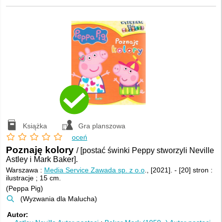
Książka
Gra planszowa
oceń
Poznaję kolory
/ [postać świnki Peppy stworzyli Neville
Astley i Mark Baker].
Warszawa :
Media Service Zawada sp. z o.o
., [2021].
-
[20] stron :
ilustracje ; 15 cm.
(Peppa Pig)
(Wyzwania dla Malucha)
Autor