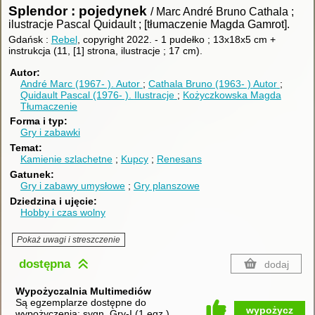
Splendor : pojedynek
/ Marc André Bruno Cathala ;
ilustracje Pascal Quidault ; [tłumaczenie Magda Gamrot].
Gdańsk :
Rebel
, copyright 2022.
-
1 pudełko ; 13x18x5 cm +
instrukcja (11, [1] strona, ilustracje ; 17 cm).
Autor
André Marc (1967- ).
Autor
Cathala Bruno (1963- )
Autor
Quidault Pascal (1976- ).
Ilustracje
Kożyczkowska Magda
Tłumaczenie
Forma i typ
Gry i zabawki
Temat
Kamienie szlachetne
Kupcy
Renesans
Gatunek
Gry i zabawy umysłowe
Gry planszowe
Dziedzina i ujęcie
Hobby i czas wolny
Pokaż uwagi i streszczenie
dostępna
dodaj
Wypożyczalnia Multimediów
Są egzemplarze dostępne do
wypożycz
wypożyczenia:
sygn. Gry-I
(
1 egz.
)