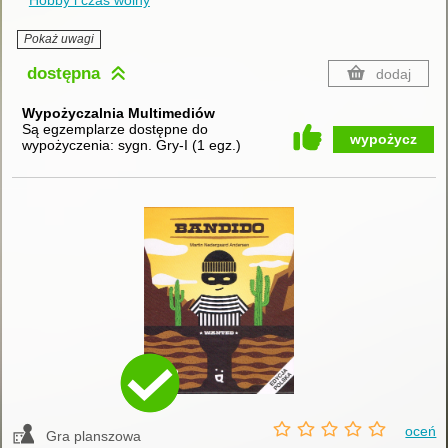
Hobby i czas wolny
Pokaż uwagi
dostępna
dodaj
Wypożyczalnia Multimediów
Są egzemplarze dostępne do
wypożycz
wypożyczenia:
sygn. Gry-I
(
1 egz.
)
oceń
Gra planszowa