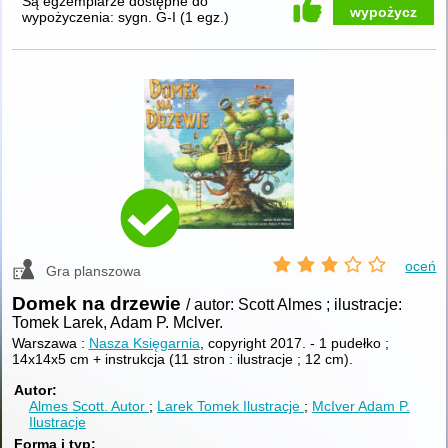
Są egzemplarze dostępne do
wypożycz
wypożyczenia:
sygn. G-I
(
1 egz.
)
oceń
Gra planszowa
Domek na drzewie
/ autor: Scott Almes ; ilustracje:
Tomek Larek, Adam P. Mclver.
Warszawa :
Nasza Księgarnia
, copyright 2017.
-
1 pudełko ;
14x14x5 cm + instrukcja (11 stron : ilustracje ; 12 cm).
Autor
Almes Scott.
Autor
Larek Tomek
Ilustracje
McIver Adam P.
Ilustracje
Forma i typ