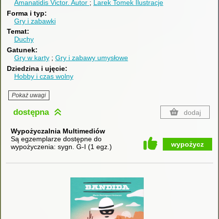
Amanatidis Victor.
Autor
Larek Tomek
Ilustracje
Forma i typ
Gry i zabawki
Temat
Duchy
Gatunek
Gry w karty
Gry i zabawy umysłowe
Dziedzina i ujęcie
Hobby i czas wolny
Pokaż uwagi
dostępna
dodaj
Wypożyczalnia Multimediów
Są egzemplarze dostępne do
wypożycz
wypożyczenia:
sygn. G-I
(
1 egz.
)