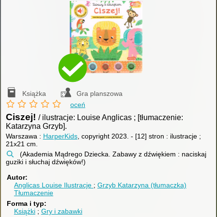
Książka
Gra planszowa
oceń
Ciszej!
/ ilustracje: Louise Anglicas ; [tłumaczenie:
Katarzyna Grzyb].
Warszawa :
HarperKids
, copyright 2023.
-
[12] stron : ilustracje ;
21x21 cm.
(Akademia Mądrego Dziecka. Zabawy z dźwiękiem : naciskaj
guziki i słuchaj dźwięków!)
Autor
Anglicas Louise
Ilustracje
Grzyb Katarzyna (tłumaczka)
Tłumaczenie
Forma i typ
Książki
Gry i zabawki