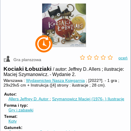
oceń
Gra planszowa
Kociaki Łobuziaki
/ autor: Jeffrey D. Allers ; ilustracje:
Maciej Szymanowicz.
-
Wydanie 2.
Warszawa :
Wydawnictwo Nasza Księgarnia
; [2022?].
-
1 gra ;
29x29x5 cm + Instrukcja ([4] strony : ilustracje ; 28 cm).
Autor
Allers Jeffrey D.
Autor
Szymanowicz Maciej (1976- )
Ilustracje
Forma i typ
Gry i zabawki
Temat
Koty
Gatunek