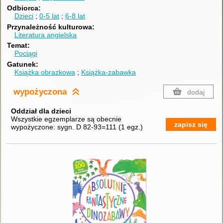
Odbiorca
Dzieci
0-5 lat
6-8 lat
Przynależność kulturowa
Literatura angielska
Temat
Pociągi
Gatunek
Książka obrazkowa
Książka-zabawka
wypożyczona
dodaj
Oddział dla dzieci
Wszystkie egzemplarze są obecnie
zapisz się
wypożyczone:
sygn. D 82-93=111
(
1 egz.
)