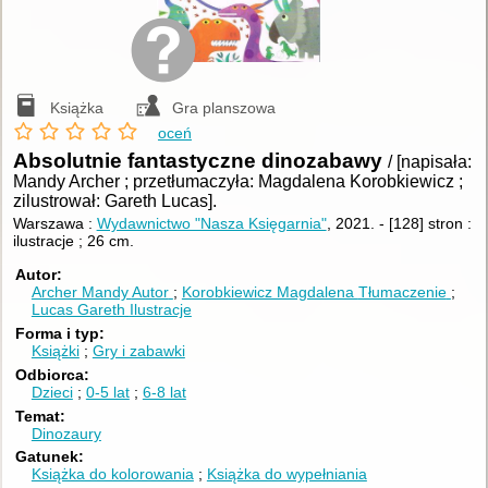
Książka
Gra planszowa
oceń
Absolutnie fantastyczne dinozabawy
/ [napisała:
Mandy Archer ; przetłumaczyła: Magdalena Korobkiewicz ;
zilustrował: Gareth Lucas].
Warszawa :
Wydawnictwo "Nasza Księgarnia"
, 2021.
-
[128] stron :
ilustracje ; 26 cm.
Autor
Archer Mandy
Autor
Korobkiewicz Magdalena
Tłumaczenie
Lucas Gareth
Ilustracje
Forma i typ
Książki
Gry i zabawki
Odbiorca
Dzieci
0-5 lat
6-8 lat
Temat
Dinozaury
Gatunek
Książka do kolorowania
Książka do wypełniania