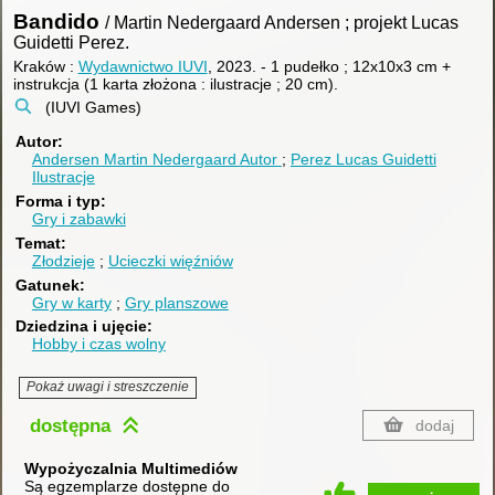
Bandido
/ Martin Nedergaard Andersen ; projekt Lucas
Guidetti Perez.
Kraków :
Wydawnictwo IUVI
, 2023.
-
1 pudełko ; 12x10x3 cm +
instrukcja (1 karta złożona : ilustracje ; 20 cm).
(IUVI Games)
Autor
Andersen Martin Nedergaard
Autor
Perez Lucas Guidetti
Ilustracje
Forma i typ
Gry i zabawki
Temat
Złodzieje
Ucieczki więźniów
Gatunek
Gry w karty
Gry planszowe
Dziedzina i ujęcie
Hobby i czas wolny
Pokaż uwagi i streszczenie
dostępna
dodaj
Wypożyczalnia Multimediów
Są egzemplarze dostępne do