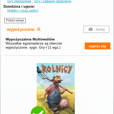
Gry planszowe
Gry i zabawy dziecięce
Dziedzina i ujęcie
Hobby i czas wolny
Pokaż uwagi
wypożyczona
dodaj
Wypożyczalnia Multimediów
Wszystkie egzemplarze są obecnie
zapisz się
wypożyczone:
sygn. Gry-I
(
1 egz.
)