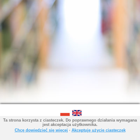
Ta strona korzysta z ciasteczek. Do poprawnego działania wymagana
SOWA OPAC v. 6.11.9 (2026-07-21)
jest akceptacja użytkownika.
Wygenerowano w 0,0048 s.
Chcę dowiedzieć się więcej
∙
Akceptuję użycie ciasteczek