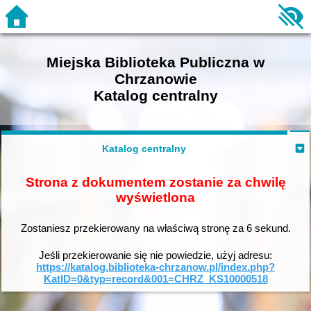
Miejska Biblioteka Publiczna w
Chrzanowie
Katalog centralny
Katalog centralny
Strona z dokumentem zostanie za chwilę
wyświetlona
Zostaniesz przekierowany na właściwą stronę za
6
sekund.
Jeśli przekierowanie się nie powiedzie, użyj adresu:
https://katalog.biblioteka-chrzanow.pl/index.php?
KatID=0&typ=record&001=CHRZ_KS10000518