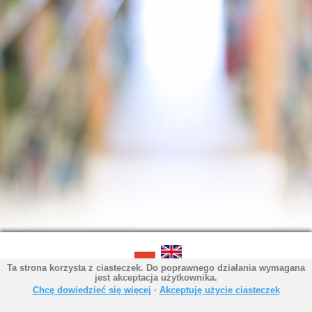
Ta strona korzysta z ciasteczek. Do poprawnego działania wymagana
SOWA OPAC v. 6.11.9 (2026-07-21)
jest akceptacja użytkownika.
Wygenerowano w 0,0050 s.
Chcę dowiedzieć się więcej
∙
Akceptuję użycie ciasteczek