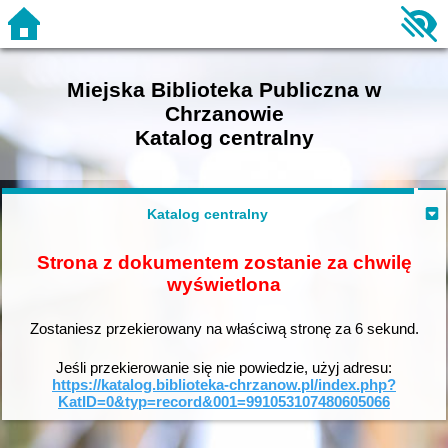
Miejska Biblioteka Publiczna w
Chrzanowie
Katalog centralny
Katalog centralny
Strona z dokumentem zostanie za chwilę
wyświetlona
Zostaniesz przekierowany na właściwą stronę za
6
sekund.
Jeśli przekierowanie się nie powiedzie, użyj adresu:
https://katalog.biblioteka-chrzanow.pl/index.php?
KatID=0&typ=record&001=991053107480605066