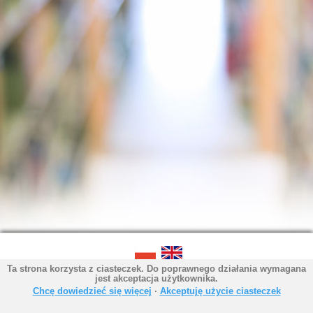
Ta strona korzysta z ciasteczek. Do poprawnego działania wymagana
SOWA OPAC v. 6.11.9 (2026-07-21)
jest akceptacja użytkownika.
Wygenerowano w 0,0052 s.
Chcę dowiedzieć się więcej
∙
Akceptuję użycie ciasteczek