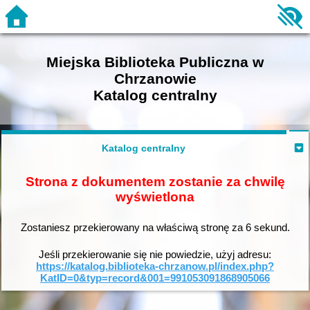
Miejska Biblioteka Publiczna w
Chrzanowie
Katalog centralny
Katalog centralny
Strona z dokumentem zostanie za chwilę
wyświetlona
Zostaniesz przekierowany na właściwą stronę za
6
sekund.
Jeśli przekierowanie się nie powiedzie, użyj adresu:
https://katalog.biblioteka-chrzanow.pl/index.php?
KatID=0&typ=record&001=991053091868905066