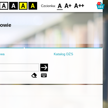
0
D
BW
YB
BY
F0
F1
F2
Czcionka:
nowie
owa
Katalog DŻS