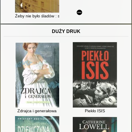
Żeby nie było śladów : sprawa Grzegorza Przemyka
DUŻY DRUK
Zdrajca i generałowa
Piekło ISIS