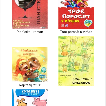
Pìanìstka : roman
Troê porosât u vìršah
Najkraŝij tatusʹ