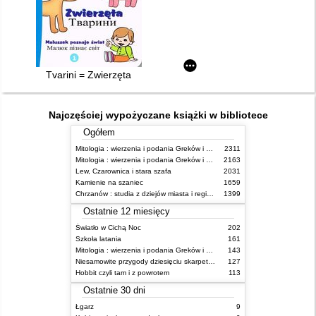
Tvarini = Zwierzęta
Najczęściej wypożyczane książki w bibliotece
Ogółem
Mitologia : wierzenia i podania Greków i Rzymian
2311
Mitologia : wierzenia i podania Greków i Rzymian
2163
Lew, Czarownica i stara szafa
2031
Kamienie na szaniec
1659
Chrzanów : studia z dziejów miasta i regionu do roku 1939
1399
Ostatnie 12 miesięcy
Światło w Cichą Noc
202
Szkoła latania
161
Mitologia : wierzenia i podania Greków i Rzymian
143
Niesamowite przygody dziesięciu skarpetek : (czterech prawych i sześciu lewych)
127
Hobbit czyli tam i z powrotem
113
Ostatnie 30 dni
Łgarz
9