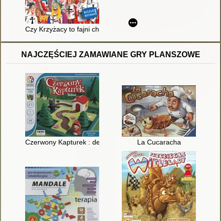
Czy Krzyżacy to fajni chłopacy?
NAJCZĘŚCIEJ ZAMAWIANE GRY PLANSZOWE
Czerwony Kapturek : deluxe
La Cucaracha