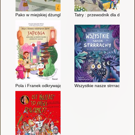
Pako w miejskiej dżungli
Tatry : przewodnik dla dużych i
Pola i Franek odkrywają świat : Japonia, czyli kraj, w którym je
Wszystkie nasze strrrachy : baj