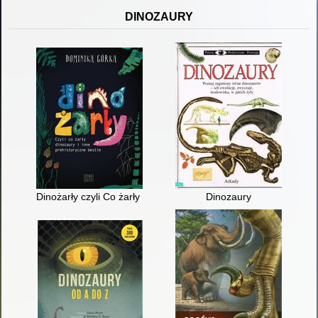
DINOZAURY
Dinożarły czyli Co żarły dinozaury i inne prehistoryczne bestie
Dinozaury