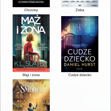
Chrzciny
Zołza
Mąż i żona
Cudze dziecko