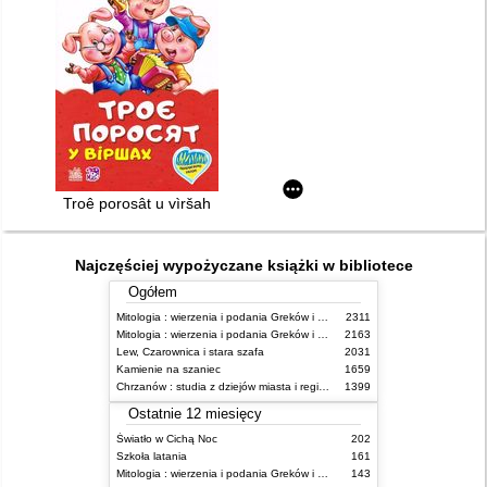
Troê porosât u vìršah
Najczęściej wypożyczane książki w bibliotece
Ogółem
Mitologia : wierzenia i podania Greków i Rzymian
2311
Mitologia : wierzenia i podania Greków i Rzymian
2163
Lew, Czarownica i stara szafa
2031
Kamienie na szaniec
1659
Chrzanów : studia z dziejów miasta i regionu do roku 1939
1399
Ostatnie 12 miesięcy
Światło w Cichą Noc
202
Szkoła latania
161
Mitologia : wierzenia i podania Greków i Rzymian
143