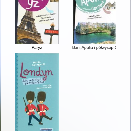
Paryż
Bari, Apulia i półwysep Gargan