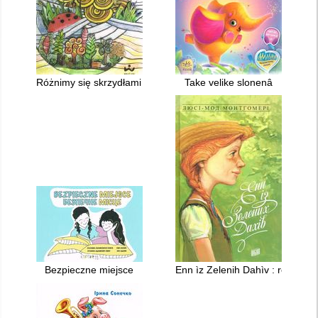
Różnimy się skrzydłami : wrażliwość jest siłą = Mi vìdrìznâêmos' k
Take velike slonenâ
Bezpieczne miejsce
Enn ìz Zelenih Dahìv : roman