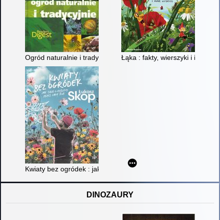
Ogród naturalnie i tradycyjnie
Łąka : fakty, wierszyki i inne wy
Kwiaty bez ogródek : jak dbać o rośliny cały rok
DINOZAURY