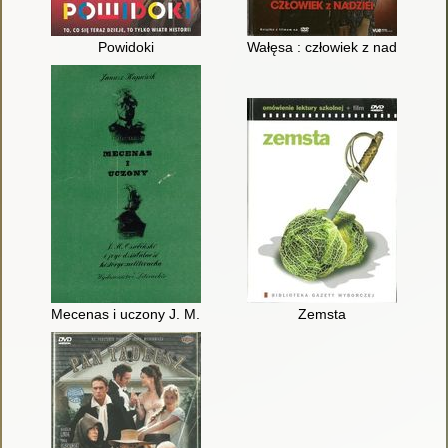
Powidoki
Wałęsa : człowiek z nadziei
Mecenas i uczony J. M. Ossoliński i jego działalność historyczn
Zemsta