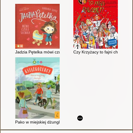
Jadzia Pętelka mówi czułe słówka
Czy Krzyżacy to fajni chłopacy?
Pako w miejskiej dżungli