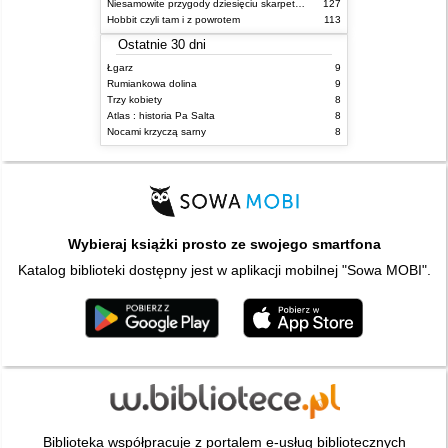
Niesamowite przygody dziesięciu skarpetek : (czterech prawych i sześciu lewych)
127
Hobbit czyli tam i z powrotem
113
Ostatnie 30 dni
Łgarz
9
Rumiankowa dolina
9
Trzy kobiety
8
Atlas : historia Pa Salta
8
Nocami krzyczą sarny
8
Wybieraj książki prosto ze swojego smartfona
Katalog biblioteki dostępny jest w aplikacji mobilnej "Sowa MOBI".
Biblioteka współpracuje z portalem e-usług bibliotecznych