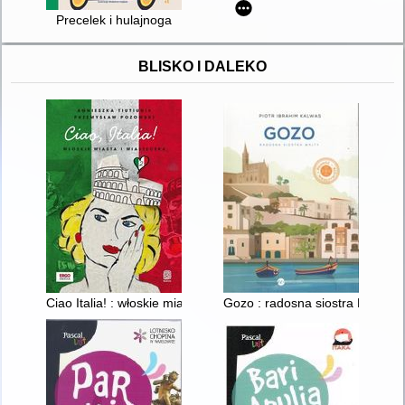
Precelek i hulajnoga
BLISKO I DALEKO
Ciao Italia! : włoskie miasta i miasteczka. 2
Gozo : radosna siostra Malty