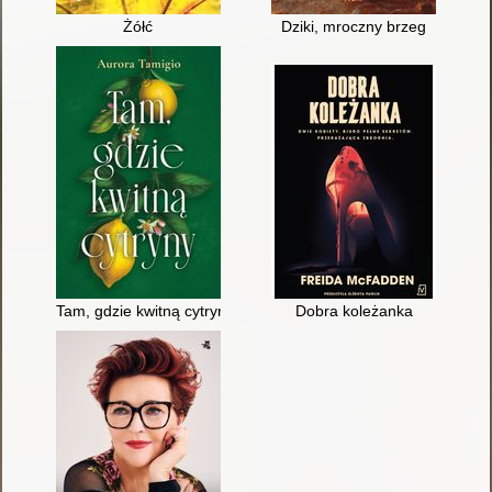
Żółć
Dziki, mroczny brzeg
Tam, gdzie kwitną cytryny
Dobra koleżanka