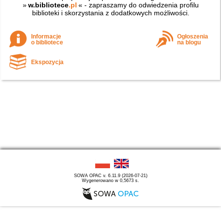
»
w.bibliotece
.pl
« - zapraszamy do odwiedzenia profilu
biblioteki i skorzystania z dodatkowych możliwości.
Informacje
Ogłoszenia
o bibliotece
na blogu
Ekspozycja
SOWA OPAC v. 6.11.9 (2026-07-21)
Wygenerowano w 0,5673 s.