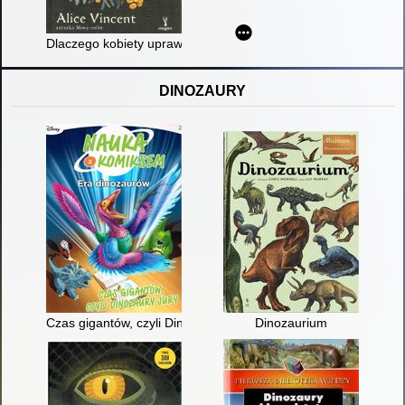
Dlaczego kobiety uprawiają ogrody : opowieści o ziemi, siostrze
DINOZAURY
Czas gigantów, czyli Dinozaury jury
Dinozaurium