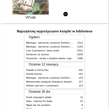
Vìlʹnâk
Najczęściej wypożyczane książki w bibliotece
Ogółem
Mitologia : wierzenia i podania Greków i Rzymian
2311
Mitologia : wierzenia i podania Greków i Rzymian
2163
Lew, Czarownica i stara szafa
2031
Kamienie na szaniec
1659
Chrzanów : studia z dziejów miasta i regionu do roku 1939
1399
Ostatnie 12 miesięcy
Światło w Cichą Noc
202
Szkoła latania
161
Mitologia : wierzenia i podania Greków i Rzymian
143
Niesamowite przygody dziesięciu skarpetek : (czterech prawych i sześciu lewych)
127
Hobbit czyli tam i z powrotem
113
Ostatnie 30 dni
Smak dojrzałych jabłek
11
Atlas : historia Pa Salta
10
Nigdy się nie poddam
9
Cisza
9