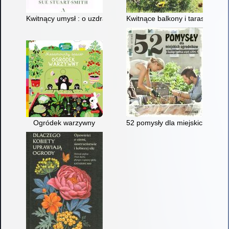
Kwitnący umysł : o uzdrawiającej mocy natury
Kwitnące balkony i tarasy
Ogródek warzywny
52 pomysły dla miejskich ogrodn