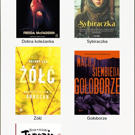
Dobra koleżanka
Sybiraczka
Żółć
Gołoborze