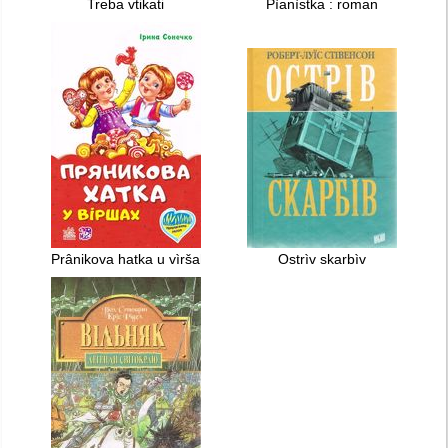
Treba vtikati
Pìanìstka : roman
Prânikova hatka u vìršah
Ostrìv skarbìv