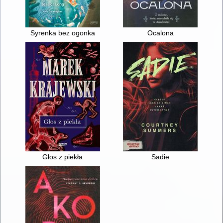
Syrenka bez ogonka
Ocalona
Głos z piekła
Sadie