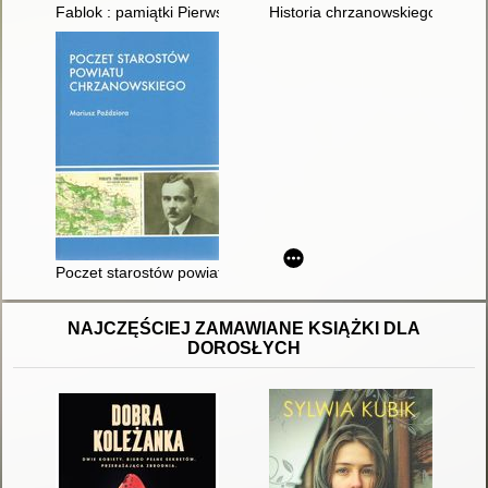
Fablok : pamiątki Pierwszej Fabryki Lokomotyw w Polsce
Historia chrzanowskiego Oddzi
Poczet starostów powiatu chrzanowskiego
NAJCZĘŚCIEJ ZAMAWIANE KSIĄŻKI DLA
DOROSŁYCH