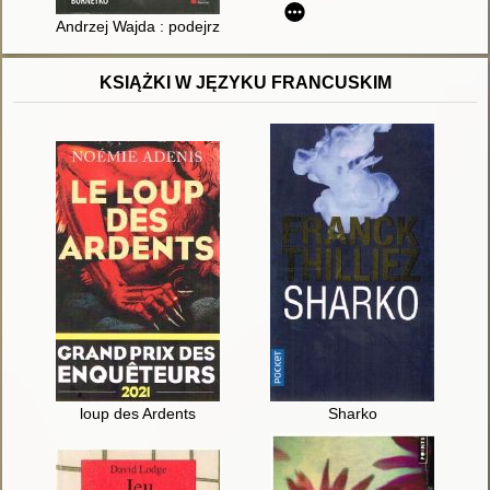
Andrzej Wajda : podejrzany
KSIĄŻKI W JĘZYKU FRANCUSKIM
loup des Ardents
Sharko