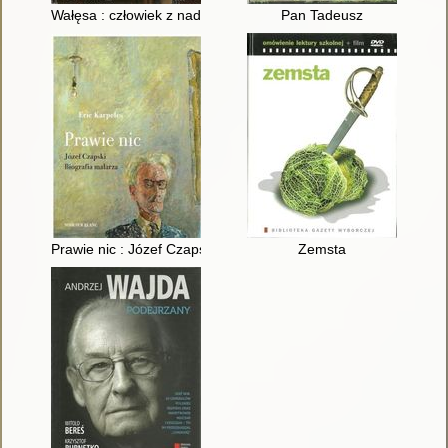
Wałęsa : człowiek z nadziei
Pan Tadeusz
Prawie nic : Józef Czapski : biografia malarza
Zemsta