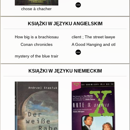
chose à chacher
KSIĄŻKI W JĘZYKU ANGIELSKIM
How big is a brachiosaurus? : fascinating facts about dinosaur
client ; The street lawyer
Conan chronicles
A Good Hanging and other stor
mystery of the blue train
KSIĄŻKI W JĘZYKU NIEMIECKIM