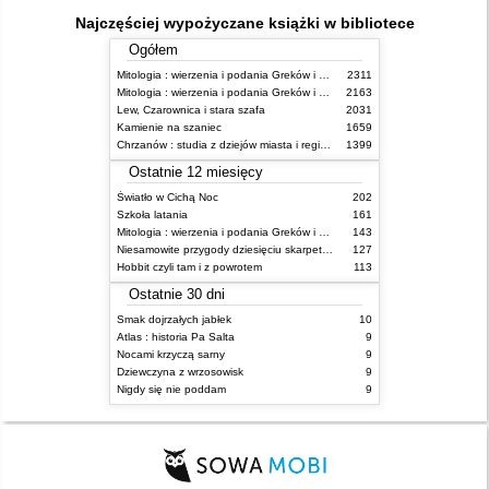
Najczęściej wypożyczane książki w bibliotece
Ogółem
Mitologia : wierzenia i podania Greków i Rzymian
2311
Mitologia : wierzenia i podania Greków i Rzymian
2163
Lew, Czarownica i stara szafa
2031
Kamienie na szaniec
1659
Chrzanów : studia z dziejów miasta i regionu do roku 1939
1399
Ostatnie 12 miesięcy
Światło w Cichą Noc
202
Szkoła latania
161
Mitologia : wierzenia i podania Greków i Rzymian
143
Niesamowite przygody dziesięciu skarpetek : (czterech prawych i sześciu lewych)
127
Hobbit czyli tam i z powrotem
113
Ostatnie 30 dni
Smak dojrzałych jabłek
10
Atlas : historia Pa Salta
9
Nocami krzyczą sarny
9
Dziewczyna z wrzosowisk
9
Nigdy się nie poddam
9