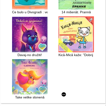
Ce bulo u Divogradì : vesela ditâča kazočka
14 mišenât. Prannâ
Davaj-no družiti!
Kicâ-Micâ kaže: "Dobrij den'!"
Take velike slonenâ