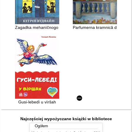
Zagadka mehanìčnogo gorobcâ
Parfumerna kramnicâ drakona 
Gusi-lebedì u vìršah
Najczęściej wypożyczane książki w bibliotece
Ogółem