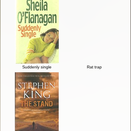
Suddenly single
Rat trap