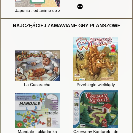
Japonia : od anime do zen
NAJCZĘŚCIEJ ZAMAWIANE GRY PLANSZOWE
La Cucaracha
Przebiegłe wielbłądy
Mandale : układanka
Czerwony Kapturek : deluxe