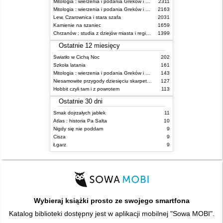
Mitologia : wierzenia i podania Greków i Rzymian
2311
Mitologia : wierzenia i podania Greków i Rzymian
2163
Lew, Czarownica i stara szafa
2031
Kamienie na szaniec
1659
Chrzanów : studia z dziejów miasta i regionu do roku 1939
1399
Ostatnie 12 miesięcy
Światło w Cichą Noc
202
Szkoła latania
161
Mitologia : wierzenia i podania Greków i Rzymian
143
Niesamowite przygody dziesięciu skarpetek : (czterech prawych i sześciu lewych)
127
Hobbit czyli tam i z powrotem
113
Ostatnie 30 dni
Smak dojrzałych jabłek
11
Atlas : historia Pa Salta
10
Nigdy się nie poddam
9
Cisza
9
Łgarz
9
Wybieraj książki prosto ze swojego smartfona
Katalog biblioteki dostępny jest w aplikacji mobilnej "Sowa MOBI".