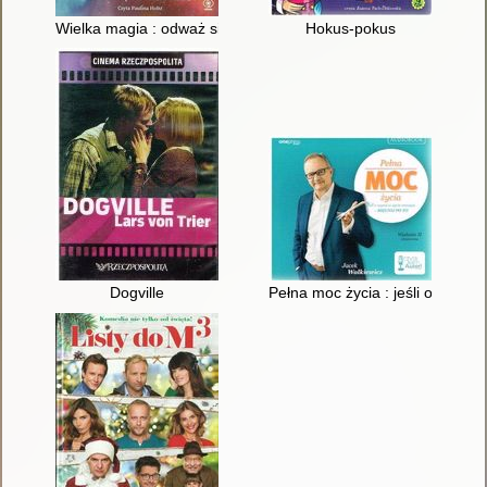
Wielka magia : odważ się żyć kreatywnie
Hokus-pokus
Dogville
Pełna moc życia : jeśli o czymś 