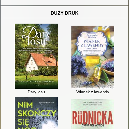
DUŻY DRUK
Dary losu
Wianek z lawendy