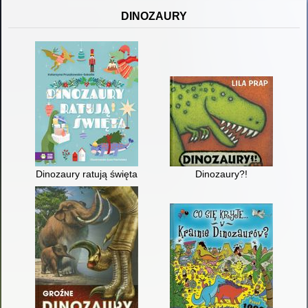
DINOZAURY
Dinozaury ratują święta
Dinozaury?!