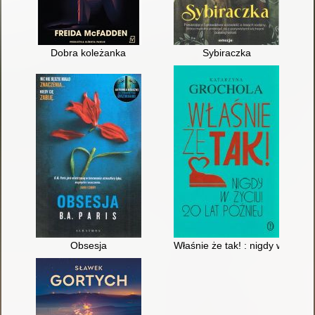
Dobra koleżanka
Sybiraczka
Obsesja
Właśnie że tak! : nigdy w życiu! 