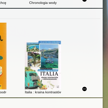
chcę zabić
Chronologia wody
podróżników
Italia : kraina kontrastów i różnorodności : Włochy Po