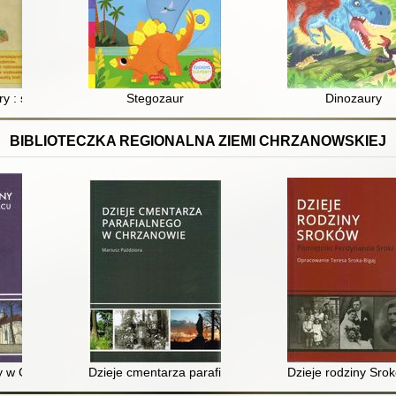
y : świat przerażających mięsożerców, olbrzymich roślinożerców i di
Stegozaur
Dinozaury
BIBLIOTECZKA REGIONALNA ZIEMI CHRZANOWSKIEJ
y w Chrzanowie-Kościelcu : zarys dziejów
Dzieje cmentarza parafialnego w Chrzanowie
Dzieje rodziny Sro