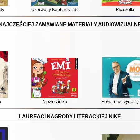
ądy
Czerwony Kapturek : deluxe
Pszczółki
NAJCZĘŚCIEJ ZAMAWIANE MATERIAŁY AUDIOWIZUALN
a
Niezłe ziółka
Pełna moc życia : j
LAUREACI NAGRODY LITERACKIEJ NIKE