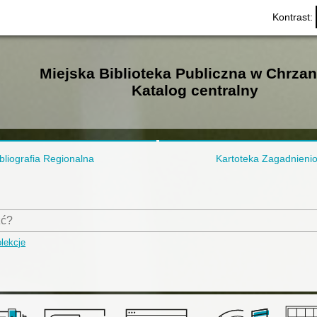
Kontrast:
Miejska Biblioteka Publiczna w Chrza
Katalog centralny
bliografia Regionalna
Kartoteka Zagadnieni
lekcje