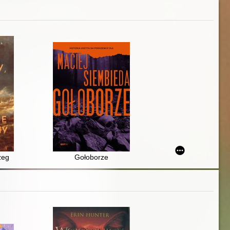
zeg
Gołoborze