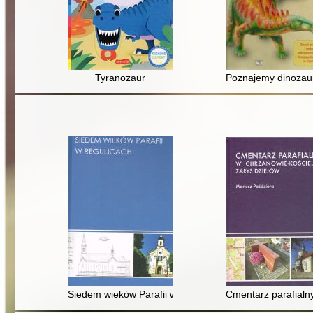
Tyranozaur
Poznajemy dinozaur
Siedem wieków Parafii w Regulicach
Cmentarz parafialn