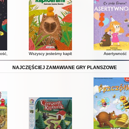
ość, czyli kosmiczna misja otulistópek
Wszyscy jesteśmy kapibarami
Asertywność
NAJCZĘŚCIEJ ZAMAWIANE GRY PLANSZOWE