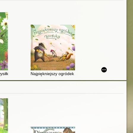
ecie
ysiłku : praktyczny poradnik dla każdego ogrodnika
Najpiękniejszy ogródek Borsuka