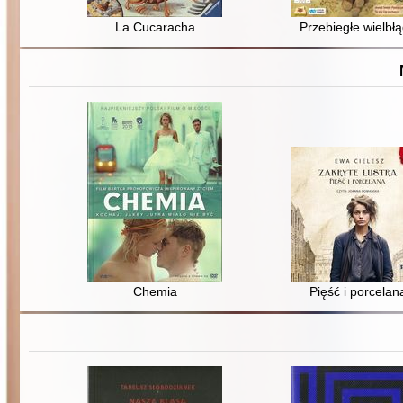
La Cucaracha
Przebiegłe wielbł
Chemia
Pięść i porcelan