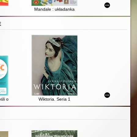
Mandale : układanka
E
eśli o czymś w życiu marzysz - sięgnij po to
Wiktoria. Seria 1