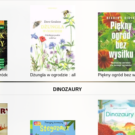
ródek wodny
Dżungla w ogrodzie : albo ogrodnictwo na ratunek plan
Piękny ogród bez w
DINOZAURY