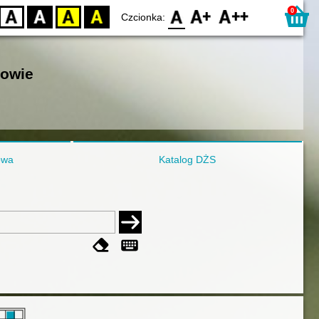
0
D
BW
YB
BY
F0
F1
F2
Czcionka:
nowie
owa
Katalog DŻS