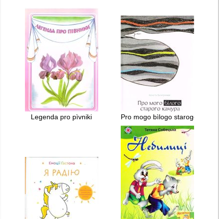
Legenda pro pìvniki
Pro mogo bìlogo starogo kačur