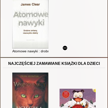
Atomowe nawyki : drobne zmiany, niezwykłe efekty
NAJCZĘŚCIEJ ZAMAWIANE KSIĄŻKI DLA DZIECI