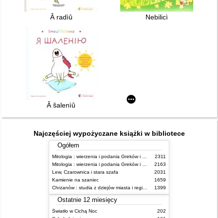
Â radìû
Nebilicì
Â šalenìû
Najczęściej wypożyczane książki w bibliotece
Ogółem
Mitologia : wierzenia i podania Greków i Rzymian
2311
Mitologia : wierzenia i podania Greków i Rzymian
2163
Lew, Czarownica i stara szafa
2031
Kamienie na szaniec
1659
Chrzanów : studia z dziejów miasta i regionu do roku 1939
1399
Ostatnie 12 miesięcy
Światło w Cichą Noc
202