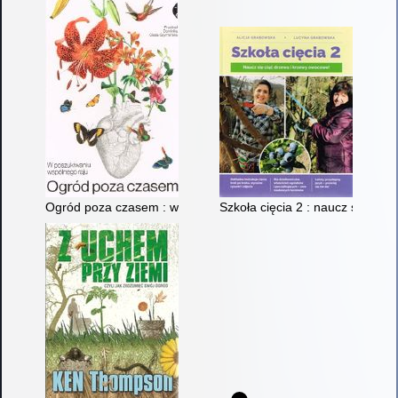
Ogród poza czasem : w poszukiwaniu wspólnego raju
Szkoła cięcia 2 : naucz się cią