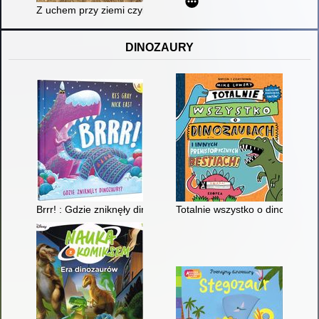
Z uchem przy ziemi czyli jak zrozumieć swój ogród
DINOZAURY
Brrr! : Gdzie zniknęły dinozaury
Totalnie wszystko o dinozaurach