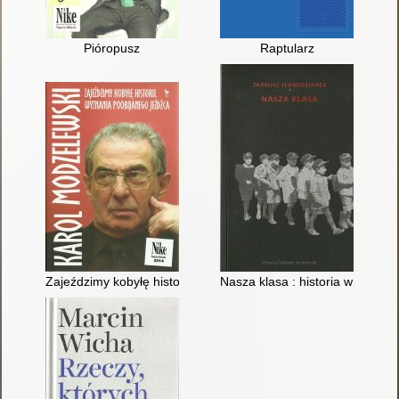
Pióropusz
Raptularz
Zajeździmy kobyłę historii : wyznania poobijanego jeźdźca
Nasza klasa : historia w XIV lek