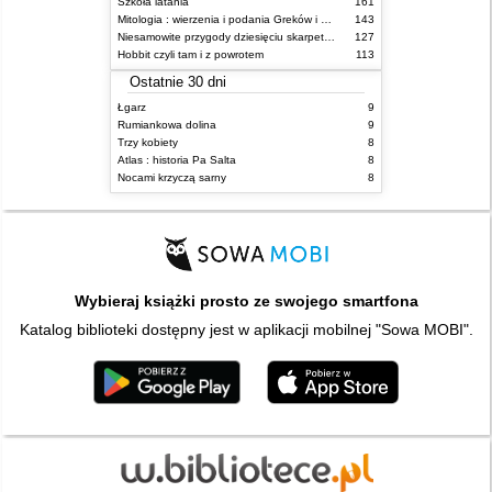
Szkoła latania
161
Mitologia : wierzenia i podania Greków i Rzymian
143
Niesamowite przygody dziesięciu skarpetek : (czterech prawych i sześciu lewych)
127
Hobbit czyli tam i z powrotem
113
Ostatnie 30 dni
Łgarz
9
Rumiankowa dolina
9
Trzy kobiety
8
Atlas : historia Pa Salta
8
Nocami krzyczą sarny
8
Wybieraj książki prosto ze swojego smartfona
Katalog biblioteki dostępny jest w aplikacji mobilnej "Sowa MOBI".