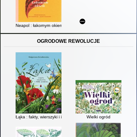
Neapol : łakomym okiem
OGRODOWE REWOLUCJE
Łąka : fakty, wierszyki i inne wybryki
Wielki ogród