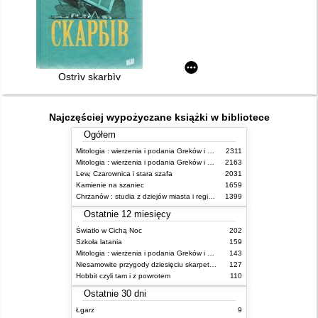
Ostrìv skarbìv
Najczęściej wypożyczane książki w bibliotece
Ogółem
Mitologia : wierzenia i podania Greków i Rzymian
2311
Mitologia : wierzenia i podania Greków i Rzymian
2163
Lew, Czarownica i stara szafa
2031
Kamienie na szaniec
1659
Chrzanów : studia z dziejów miasta i regionu do roku 1939
1399
Ostatnie 12 miesięcy
Światło w Cichą Noc
202
Szkoła latania
159
Mitologia : wierzenia i podania Greków i Rzymian
143
Niesamowite przygody dziesięciu skarpetek : (czterech prawych i sześciu lewych)
127
Hobbit czyli tam i z powrotem
110
Ostatnie 30 dni
Łgarz
9