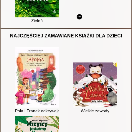
Zieleń
NAJCZĘŚCIEJ ZAMAWIANE KSIĄŻKI DLA DZIECI
Pola i Franek odkrywają świat : Japonia, czyli kraj, w którym je
Wielkie zawody