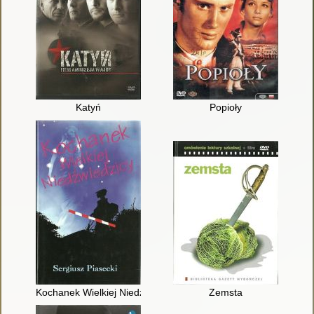
Katyń
Popioły
Kochanek Wielkiej Niedźwiedzicy
Zemsta