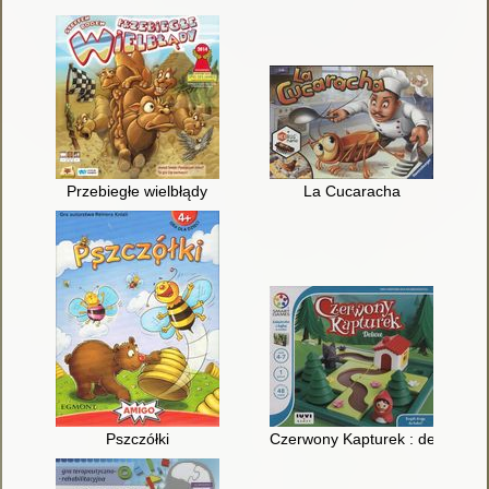
Przebiegłe wielbłądy
La Cucaracha
Pszczółki
Czerwony Kapturek : deluxe