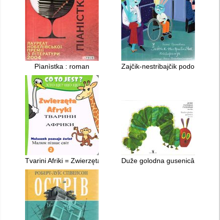
Pìanìstka : roman
Zajčik-nestribajčik podorožuê
Tvarini Afriki = Zwierzęta Afryki
Duže golodna gusenicâ = Bardz