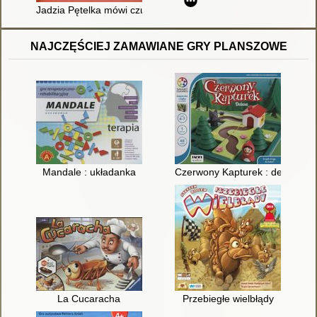
Jadzia Pętelka mówi czułe słówka
NAJCZĘŚCIEJ ZAMAWIANE GRY PLANSZOWE
Mandale : układanka
Czerwony Kapturek : deluxe
La Cucaracha
Przebiegłe wielbłądy