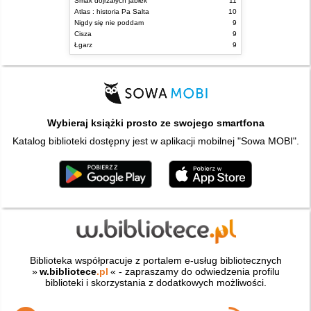
Smak dojrzałych jabłek
11
Atlas : historia Pa Salta
10
Nigdy się nie poddam
9
Cisza
9
Łgarz
9
Wybieraj książki prosto ze swojego smartfona
Katalog biblioteki dostępny jest w aplikacji mobilnej "Sowa MOBI".
Biblioteka współpracuje z portalem e-usług bibliotecznych
»
w.bibliotece
.pl
« - zapraszamy do odwiedzenia profilu
biblioteki i skorzystania z dodatkowych możliwości.