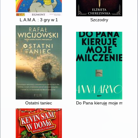
L.A.M.A. : 3 gry w 1
Szczodry
Ostatni taniec
Do Pana kieruję moje milczenie 