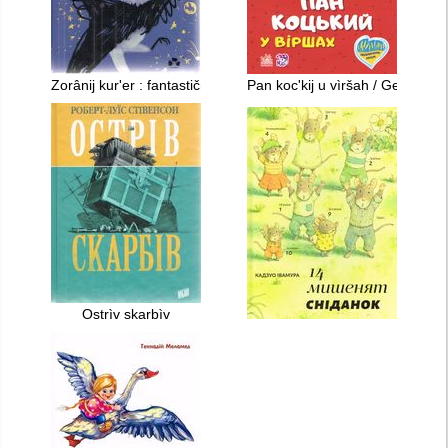
Zorânij kur'er : fantastična povìst'
Pan koc'kij u vìršah / Gennadì
Ostrìv skarbìv