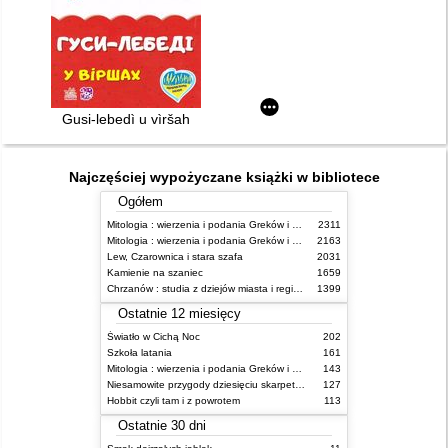
Gusi-lebedì u vìršah
Najczęściej wypożyczane książki w bibliotece
Ogółem
Mitologia : wierzenia i podania Greków i Rzymian
2311
Mitologia : wierzenia i podania Greków i Rzymian
2163
Lew, Czarownica i stara szafa
2031
Kamienie na szaniec
1659
Chrzanów : studia z dziejów miasta i regionu do roku 1939
1399
Ostatnie 12 miesięcy
Światło w Cichą Noc
202
Szkoła latania
161
Mitologia : wierzenia i podania Greków i Rzymian
143
Niesamowite przygody dziesięciu skarpetek : (czterech prawych i sześciu lewych)
127
Hobbit czyli tam i z powrotem
113
Ostatnie 30 dni