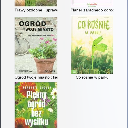
Trawy ozdobne : uprawa, pielęgnacja, rozmnażanie, gatunki i
Planer zaradnego ogrodnika : ju
Ogród twoje miasto : kiedy miasto zmieni się w ogród
Co rośnie w parku