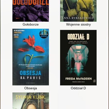
Gołoborze
Wojenne siostry
Obsesja
Oddział D