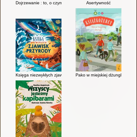
Dojrzewanie : to, o czym dorośli ci nie mówią (bo często sami 
Asertywność
Księga niezwykłych zjawisk przyrody
Pako w miejskiej dżungli