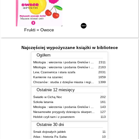
Frukti = Owoce
Najczęściej wypożyczane książki w bibliotece
Ogółem
Mitologia : wierzenia i podania Greków i Rzymian
2311
Mitologia : wierzenia i podania Greków i Rzymian
2163
Lew, Czarownica i stara szafa
2031
Kamienie na szaniec
1659
Chrzanów : studia z dziejów miasta i regionu do roku 1939
1399
Ostatnie 12 miesięcy
Światło w Cichą Noc
202
Szkoła latania
161
Mitologia : wierzenia i podania Greków i Rzymian
143
Niesamowite przygody dziesięciu skarpetek : (czterech prawych i sześciu lewych)
127
Hobbit czyli tam i z powrotem
113
Ostatnie 30 dni
Smak dojrzałych jabłek
11
Atlas : historia Pa Salta
10