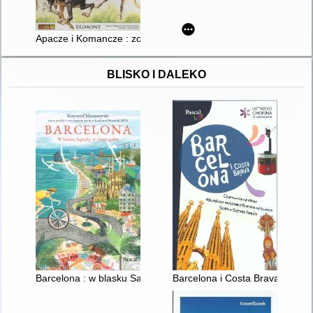
Apacze i Komancze : zostań władcą prerii
BLISKO I DALEKO
Barcelona : w blasku Sagrady, w cieniu palm
Barcelona i Costa Brava