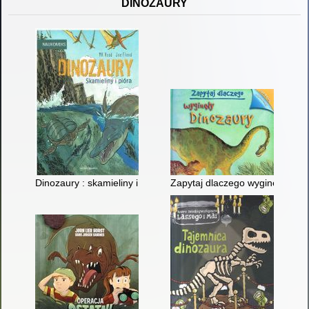
DINOZAURY
Dinozaury : skamieliny i pióra
Zapytaj dlaczego wyginęły dino