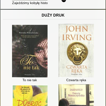
Zajeździmy kobyłę historii : wyznania poobijanego jeźdźca
DUŻY DRUK
To nie tak
Czwarta ręka