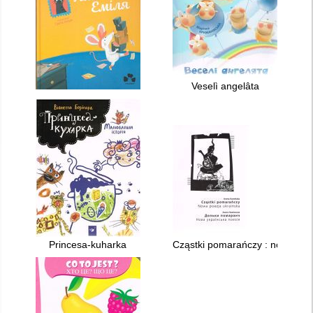
Veselì angelâta
Princesa-kuharka
Cząstki pomarańczy : nowa poez