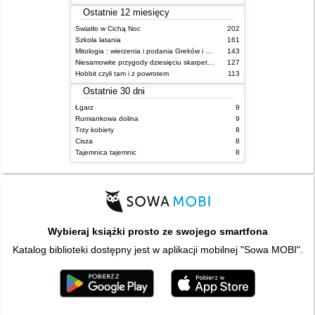
Ostatnie 12 miesięcy
Światło w Cichą Noc
202
Szkoła latania
161
Mitologia : wierzenia i podania Greków i Rzymian
143
Niesamowite przygody dziesięciu skarpetek : (czterech prawych i sześciu lewych)
127
Hobbit czyli tam i z powrotem
113
Ostatnie 30 dni
Łgarz
9
Rumiankowa dolina
9
Trzy kobiety
8
Cisza
8
Tajemnica tajemnic
8
Wybieraj książki prosto ze swojego smartfona
Katalog biblioteki dostępny jest w aplikacji mobilnej "Sowa MOBI".