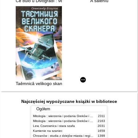
Ce bulo u Divogradì : vesela ditâča kazočka
Â šalenìû
Taêmnicâ velikogo skanera
Najczęściej wypożyczane książki w bibliotece
Ogółem
Mitologia : wierzenia i podania Greków i Rzymian
2311
Mitologia : wierzenia i podania Greków i Rzymian
2163
Lew, Czarownica i stara szafa
2031
Kamienie na szaniec
1659
Chrzanów : studia z dziejów miasta i regionu do roku 1939
1399