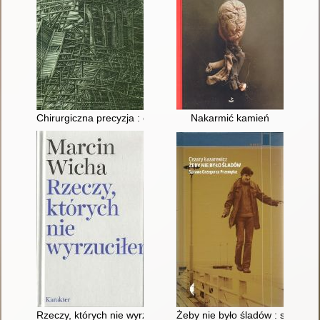
Chirurgiczna precyzja : elegie i piosenki z lat 1995-1997
Nakarmić kamień
Rzeczy, których nie wyrzuciłem
Żeby nie było śladów : sprawa