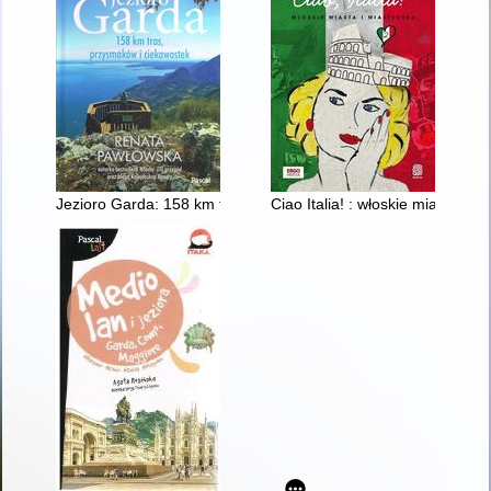
Jezioro Garda: 158 km tras, przysmaków i ciekawostek
Ciao Italia! : włoskie miasta i m