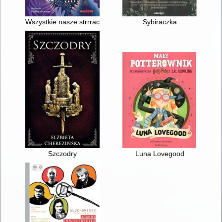
Wszystkie nasze strrrachy : bajki wspierające
Sybiraczka
Szczodry
Luna Lovegood