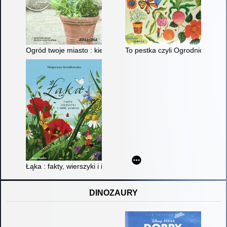
Ogród twoje miasto : kiedy miasto zmieni się w ogród
To pestka czyli Ogrodnictwo dla
Łąka : fakty, wierszyki i inne wybryki
DINOZAURY