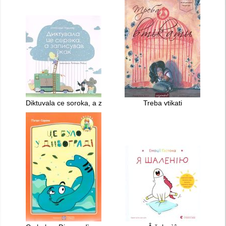
Diktuvala ce soroka, a zapisuvav ïžak
Treba vtikati