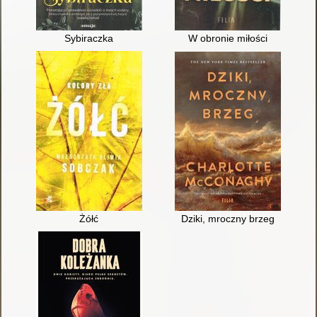
Sybiraczka
W obronie miłości
Żółć
Dziki, mroczny brzeg