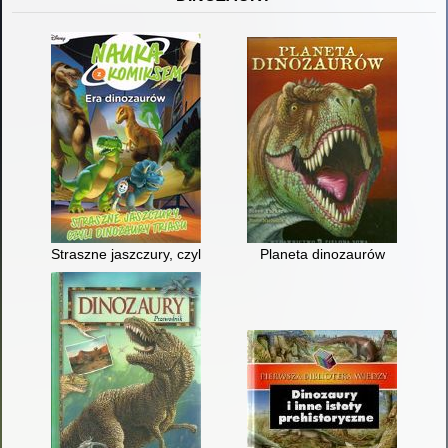
Straszne jaszczury, czyli Dinozaury triasu
Planeta dinozaurów