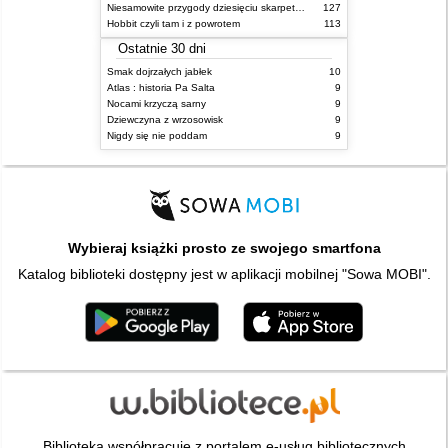
Niesamowite przygody dziesięciu skarpetek : (czterech prawych i sześciu lewych)
127
Hobbit czyli tam i z powrotem
113
Ostatnie 30 dni
Smak dojrzałych jabłek
10
Atlas : historia Pa Salta
9
Nocami krzyczą sarny
9
Dziewczyna z wrzosowisk
9
Nigdy się nie poddam
9
Wybieraj książki prosto ze swojego smartfona
Katalog biblioteki dostępny jest w aplikacji mobilnej "Sowa MOBI".
Biblioteka współpracuje z portalem e-usług bibliotecznych