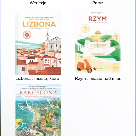
Wenecja
Paryż
Lizbona : miasto, które przytula
Rzym : miasto nad miastami