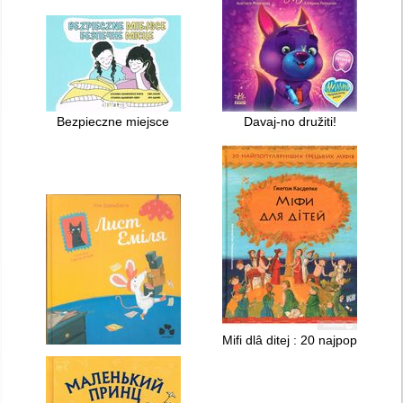
Bezpieczne miejsce
Davaj-no družiti!
Mifi dlâ ditej : 20 najpopulârniši