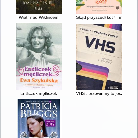
Wiatr nad Wiklińcem
Skąd przyszedł kot? : mruczące
Entliczek mętliczek
VHS : przewińmy to jeszcze raz