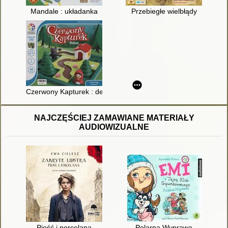
Mandale : układanka
Przebiegłe wielbłądy
Czerwony Kapturek : deluxe
NAJCZĘŚCIEJ ZAMAWIANE MATERIAŁY
AUDIOWIZUALNE
Pięść i porcelana
Polarna Wyprawa