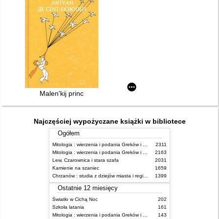
Malen'kij princ
Najczęściej wypożyczane książki w bibliotece
Ogółem
Mitologia : wierzenia i podania Greków i Rzymian
2311
Mitologia : wierzenia i podania Greków i Rzymian
2163
Lew, Czarownica i stara szafa
2031
Kamienie na szaniec
1659
Chrzanów : studia z dziejów miasta i regionu do roku 1939
1399
Ostatnie 12 miesięcy
Światło w Cichą Noc
202
Szkoła latania
161
Mitologia : wierzenia i podania Greków i Rzymian
143