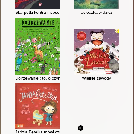
Skarpetki kontra nicość, czyli kosmiczna misja otulistópek
Ucieczka w dzicz
Dojrzewanie : to, o czym dorośli ci nie mówią (bo często sami 
Wielkie zawody
Jadzia Pętelka mówi czułe słówka