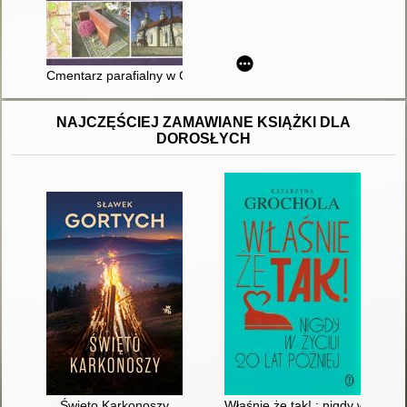
Cmentarz parafialny w Chrzanowie-Kościelcu : zarys dziejów
NAJCZĘŚCIEJ ZAMAWIANE KSIĄŻKI DLA
DOROSŁYCH
Święto Karkonoszy
Właśnie że tak! : nigdy w życiu! 