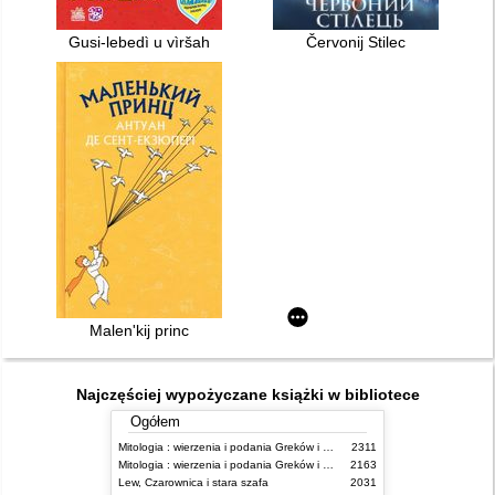
Gusi-lebedì u vìršah
Červonij Stilec
Malen'kij princ
Najczęściej wypożyczane książki w bibliotece
Ogółem
Mitologia : wierzenia i podania Greków i Rzymian
2311
Mitologia : wierzenia i podania Greków i Rzymian
2163
Lew, Czarownica i stara szafa
2031