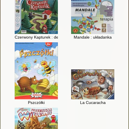
Czerwony Kapturek : deluxe
Mandale : układanka
Pszczółki
La Cucaracha