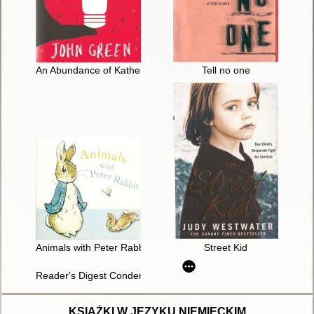
An Abundance of Katherines
Tell no one
Animals with Peter Rabbit
Street Kid
Reader's Digest Condensed Books. 1995. Vol. 3
KSIĄŻKI W JĘZYKU NIEMIECKIM