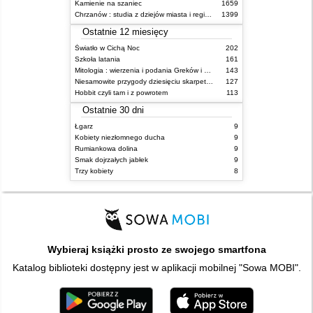
Kamienie na szaniec
1659
Chrzanów : studia z dziejów miasta i regionu do roku 1939
1399
Ostatnie 12 miesięcy
Światło w Cichą Noc
202
Szkoła latania
161
Mitologia : wierzenia i podania Greków i Rzymian
143
Niesamowite przygody dziesięciu skarpetek : (czterech prawych i sześciu lewych)
127
Hobbit czyli tam i z powrotem
113
Ostatnie 30 dni
Łgarz
9
Kobiety niezłomnego ducha
9
Rumiankowa dolina
9
Smak dojrzałych jabłek
9
Trzy kobiety
8
Wybieraj książki prosto ze swojego smartfona
Katalog biblioteki dostępny jest w aplikacji mobilnej "Sowa MOBI".