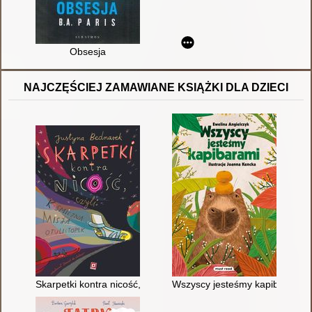
Obsesja
NAJCZĘŚCIEJ ZAMAWIANE KSIĄŻKI DLA DZIECI
Skarpetki kontra nicość, czyli kosmiczna misja otulistópek
Wszyscy jesteśmy kapibarami