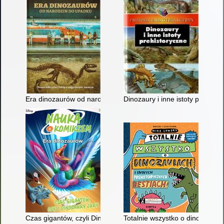
Era dinozaurów od narodzin do upadku
Dinozaury i inne istoty prehisto
Czas gigantów, czyli Dinozaury jury
Totalnie wszystko o dinozaurach