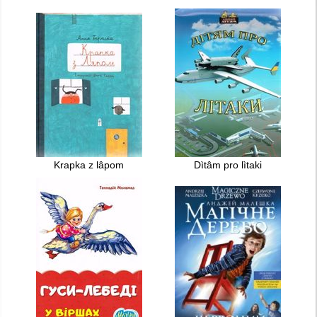
Krapka z lâpom
Dìtâm pro lìtaki