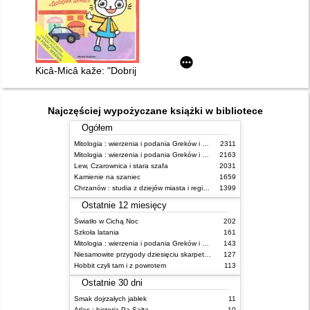
Kicâ-Micâ kaže: "Dobrij den'!"
Najczęściej wypożyczane książki w bibliotece
Ogółem
Mitologia : wierzenia i podania Greków i Rzymian
2311
Mitologia : wierzenia i podania Greków i Rzymian
2163
Lew, Czarownica i stara szafa
2031
Kamienie na szaniec
1659
Chrzanów : studia z dziejów miasta i regionu do roku 1939
1399
Ostatnie 12 miesięcy
Światło w Cichą Noc
202
Szkoła latania
161
Mitologia : wierzenia i podania Greków i Rzymian
143
Niesamowite przygody dziesięciu skarpetek : (czterech prawych i sześciu lewych)
127
Hobbit czyli tam i z powrotem
113
Ostatnie 30 dni
Smak dojrzałych jabłek
11
Atlas : historia Pa Salta
10