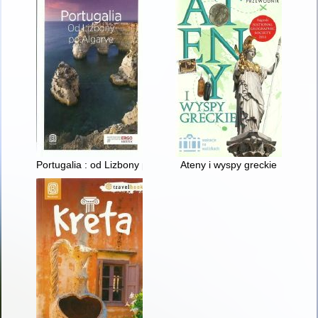
Portugalia : od Lizbony po Algarve
Ateny i wyspy greckie