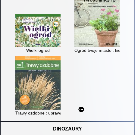
Wielki ogród
Ogród twoje miasto : kiedy mias
Trawy ozdobne : uprawa i pielęgnacja
DINOZAURY