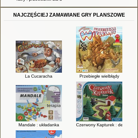
NAJCZĘŚCIEJ ZAMAWIANE GRY PLANSZOWE
La Cucaracha
Przebiegłe wielbłądy
Mandale : układanka
Czerwony Kapturek : deluxe