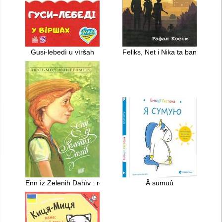
Gusi-lebedì u vìršah
Feliks, Net i Nika ta banda "Nev
Enn ìz Zelenih Dahìv : roman
Â sumuû