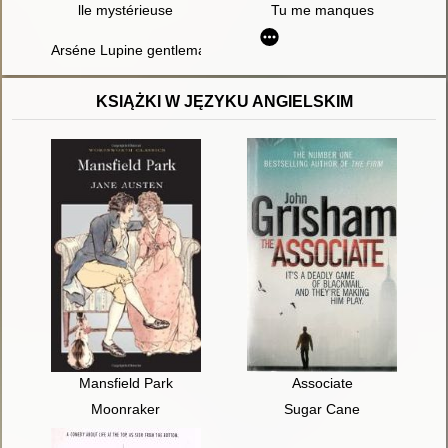
lle mystérieuse
Tu me manques
Arséne Lupine gentleman-cambrioleur
KSIĄŻKI W JĘZYKU ANGIELSKIM
Mansfield Park
Associate
Moonraker
Sugar Cane