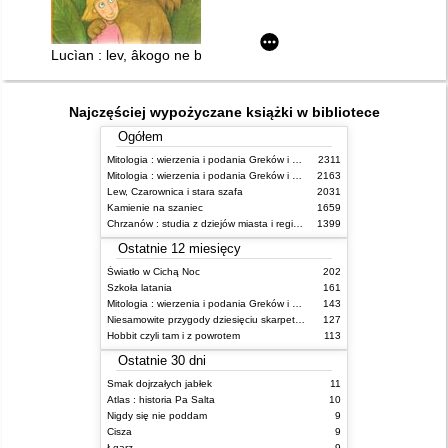
Lucìan : lev, âkogo ne bulo
Najczęściej wypożyczane książki w bibliotece
Ogółem
Mitologia : wierzenia i podania Greków i Rzymian
2311
Mitologia : wierzenia i podania Greków i Rzymian
2163
Lew, Czarownica i stara szafa
2031
Kamienie na szaniec
1659
Chrzanów : studia z dziejów miasta i regionu do roku 1939
1399
Ostatnie 12 miesięcy
Światło w Cichą Noc
202
Szkoła latania
161
Mitologia : wierzenia i podania Greków i Rzymian
143
Niesamowite przygody dziesięciu skarpetek : (czterech prawych i sześciu lewych)
127
Hobbit czyli tam i z powrotem
113
Ostatnie 30 dni
Smak dojrzałych jabłek
11
Atlas : historia Pa Salta
10
Nigdy się nie poddam
9
Cisza
9
Łgarz
9