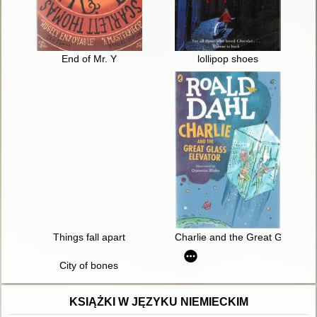
End of Mr. Y
lollipop shoes
Things fall apart
Charlie and the Great Glass Ele
City of bones
KSIĄŻKI W JĘZYKU NIEMIECKIM