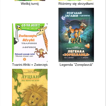
Welikij turnij
Różnimy się skrzydłami : wrażliwo
Tvarini Afriki = Zwierzęta Afryki
Legenda "Zoreplavcâ"