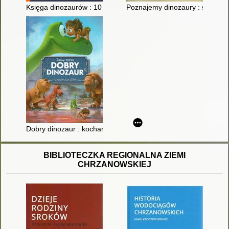
Księga dinozaurów : 10 prehistorycznych zwierząt, które biją w
Poznajemy dinozaury : świat p
Dobry dinozaur : kocham ten film
BIBLIOTECZKA REGIONALNA ZIEMI
CHRZANOWSKIEJ