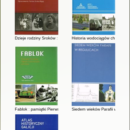
Dzieje rodziny Sroków : pamiętniki Ferdynanda Sroki
Historia wodociągów chrzanows
Fablok : pamiątki Pierwszej Fabryki Lokomotyw w Polsce
Siedem wieków Parafii w Regul