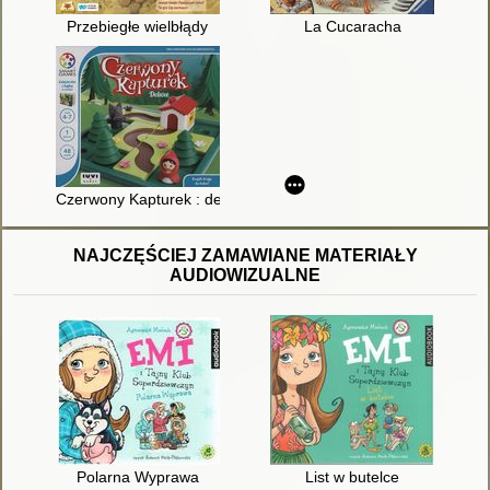
Przebiegłe wielbłądy
La Cucaracha
Czerwony Kapturek : deluxe
NAJCZĘŚCIEJ ZAMAWIANE MATERIAŁY
AUDIOWIZUALNE
Polarna Wyprawa
List w butelce