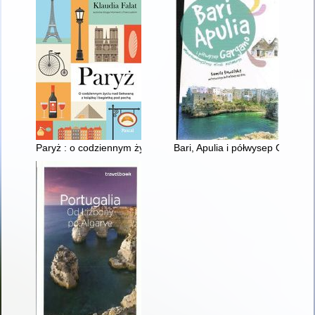
Paryż : o codziennym życiu nd Sekwaną z książką i bagietką 
Bari, Apulia i półwysep Gargan