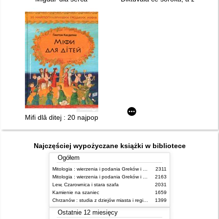
Mifi dlâ ditej : 20 najpopulârniših grec'kih mifiv
Najczęściej wypożyczane książki w bibliotece
Ogółem
Mitologia : wierzenia i podania Greków i Rzymian
2311
Mitologia : wierzenia i podania Greków i Rzymian
2163
Lew, Czarownica i stara szafa
2031
Kamienie na szaniec
1659
Chrzanów : studia z dziejów miasta i regionu do roku 1939
1399
Ostatnie 12 miesięcy