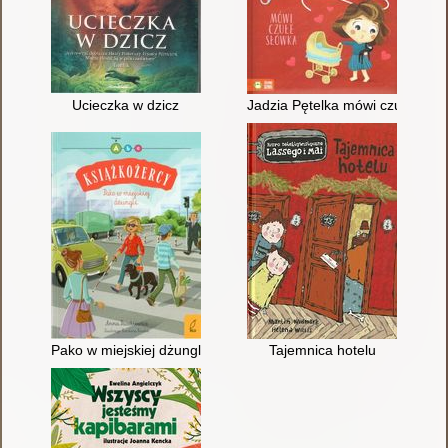
Ucieczka w dzicz
Jadzia Pętelka mówi czułe słów
Pako w miejskiej dżungli
Tajemnica hotelu