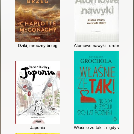
Dziki, mroczny brzeg
Atomowe nawyki : drobne zmian
Japonia
Właśnie że tak! : nigdy w życiu! 