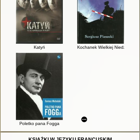
Katyń
Kochanek Wielkiej Niedźwiedzi
Poletko pana Fogga
KSIĄŻKI W JĘZYKU FRANCUSKIM