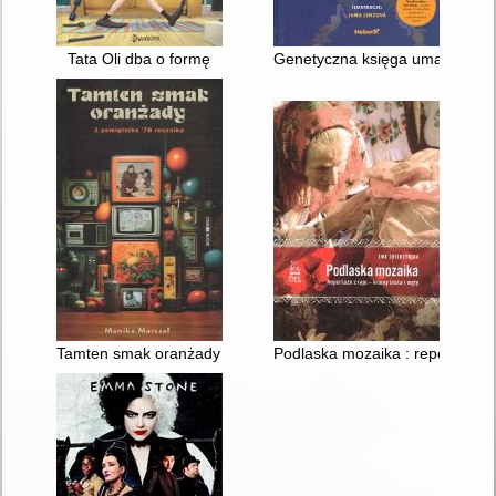
Tata Oli dba o formę
Genetyczna księga umarłych : d
Tamten smak oranżady : z pamiętnika 78' rocznika
Podlaska mozaika : reportaże z r