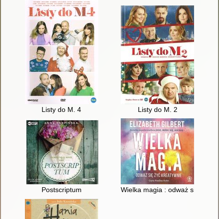
Listy do M. 4
Listy do M. 2
Postscriptum
Wielka magia : odważ się żyć k