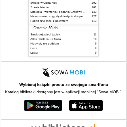
Światło w Cichą Noc
202
Szkoła latania
161
Mitologia : wierzenia i podania Greków i Rzymian
143
Niesamowite przygody dziesięciu skarpetek : (czterech prawych i sześciu lewych)
127
Hobbit czyli tam i z powrotem
113
Ostatnie 30 dni
Smak dojrzałych jabłek
11
Atlas : historia Pa Salta
10
Nigdy się nie poddam
9
Cisza
9
Łgarz
9
Wybieraj książki prosto ze swojego smartfona
Katalog biblioteki dostępny jest w aplikacji mobilnej "Sowa MOBI".