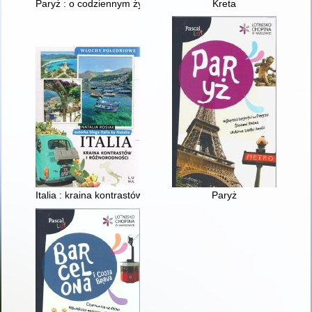
Paryż : o codziennym życiu nd Sekwaną z książką i bagietką 
Kreta
Italia : kraina kontrastów i różnorodności : Włochy Południowe
Paryż