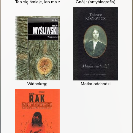
Ten się śmieje, kto ma zęby
Gnój : (antybiografia)
Widnokrąg
Matka odchodzi