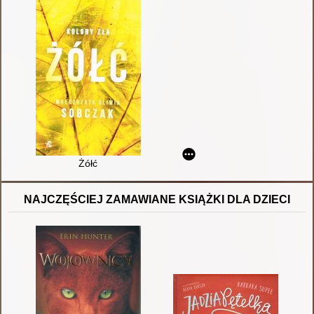
Żółć
NAJCZĘŚCIEJ ZAMAWIANE KSIĄŻKI DLA DZIECI