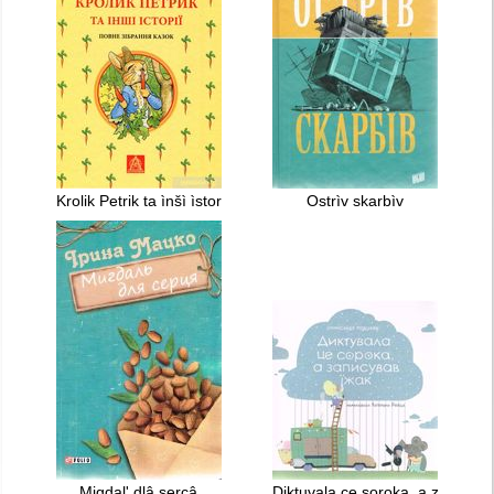
Krolik Petrik ta ìnšì ìstorìï : povne zìbrannâ kazok
Ostrìv skarbìv
Migdalʹ dlâ sercâ
Diktuvala ce soroka, a zapisuva