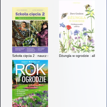
Szkoła cięcia 2 : naucz się ciąć drzewa i krzewy owocowe!
Dżungla w ogrodzie : albo ogro