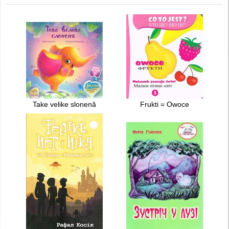
Take velike slonenâ
Frukti = Owoce