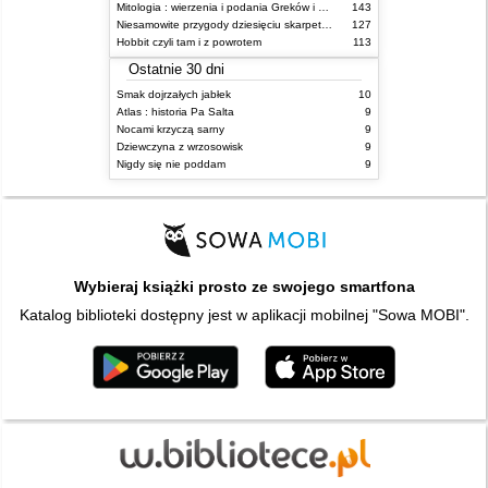
Mitologia : wierzenia i podania Greków i Rzymian
143
Niesamowite przygody dziesięciu skarpetek : (czterech prawych i sześciu lewych)
127
Hobbit czyli tam i z powrotem
113
Ostatnie 30 dni
Smak dojrzałych jabłek
10
Atlas : historia Pa Salta
9
Nocami krzyczą sarny
9
Dziewczyna z wrzosowisk
9
Nigdy się nie poddam
9
Wybieraj książki prosto ze swojego smartfona
Katalog biblioteki dostępny jest w aplikacji mobilnej "Sowa MOBI".