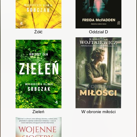
Żółć
Oddział D
Zieleń
W obronie miłości