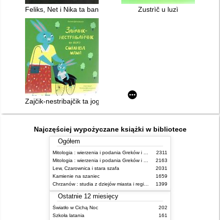
Feliks, Net i Nika ta banda "Nevidimih"
Zustrìč u luzì
Zajčik-nestribajčik ta jogo smìliva mama
Najczęściej wypożyczane książki w bibliotece
Ogółem
Mitologia : wierzenia i podania Greków i Rzymian
2311
Mitologia : wierzenia i podania Greków i Rzymian
2163
Lew, Czarownica i stara szafa
2031
Kamienie na szaniec
1659
Chrzanów : studia z dziejów miasta i regionu do roku 1939
1399
Ostatnie 12 miesięcy
Światło w Cichą Noc
202
Szkoła latania
161