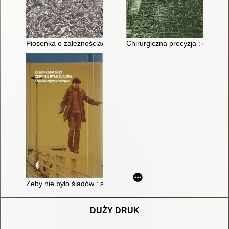
Piosenka o zależnościach i uzależnieniach
Chirurgiczna precyzja : elegie i
Żeby nie było śladów : sprawa Grzegorza Przemyka
DUŻY DRUK