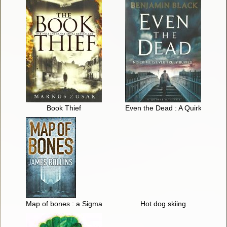
Book Thief
Even the Dead : A Quirkee Mys
Map of bones : a Sigma Force novel
Hot dog skiing