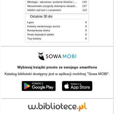
Mitologia : wierzenia i podania Greków i Rzymian
143
Niesamowite przygody dziesięciu skarpetek : (czterech prawych i sześciu lewych)
127
Hobbit czyli tam i z powrotem
113
Ostatnie 30 dni
Łgarz
9
Kobiety niezłomnego ducha
9
Rumiankowa dolina
9
Smak dojrzałych jabłek
9
Trzy kobiety
8
Wybieraj książki prosto ze swojego smartfona
Katalog biblioteki dostępny jest w aplikacji mobilnej "Sowa MOBI".