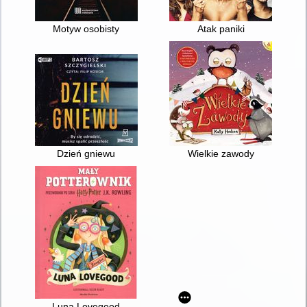
Motyw osobisty
Atak paniki
Dzień gniewu
Wielkie zawody
Luna Lovegood