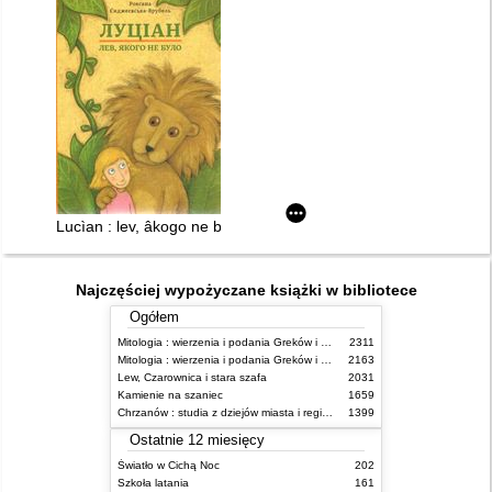
Lucìan : lev, âkogo ne bulo
Najczęściej wypożyczane książki w bibliotece
Ogółem
Mitologia : wierzenia i podania Greków i Rzymian
2311
Mitologia : wierzenia i podania Greków i Rzymian
2163
Lew, Czarownica i stara szafa
2031
Kamienie na szaniec
1659
Chrzanów : studia z dziejów miasta i regionu do roku 1939
1399
Ostatnie 12 miesięcy
Światło w Cichą Noc
202
Szkoła latania
161