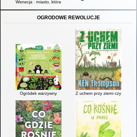
Wenecja : miasto, któremu się powodzi
OGRODOWE REWOLUCJE
Ogródek warzywny
Z uchem przy ziemi czyli jak z