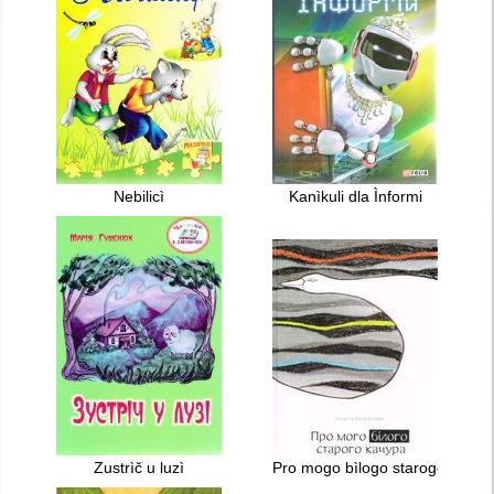
Nebilicì
Kanìkuli dla Ìnformi
Zustrìč u luzì
Pro mogo bìlogo starogo kačur