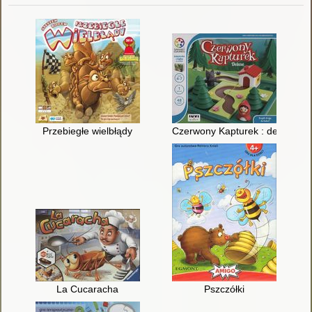
Przebiegłe wielbłądy
Czerwony Kapturek : deluxe
La Cucaracha
Pszczółki