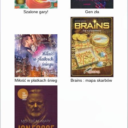
Szalone gary!
Gen zła
Miłość w płatkach śniegu
Brains : mapa skarbów : 50 łam