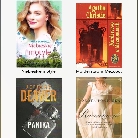
Niebieskie motyle
Morderstwo w Mezopotamii