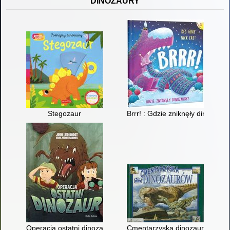
DINOZAURY
Stegozaur
Brrr! : Gdzie zniknęły dinozaury
Operacja ostatni dinozaur
Cmentarzyska dinozaurów : odk