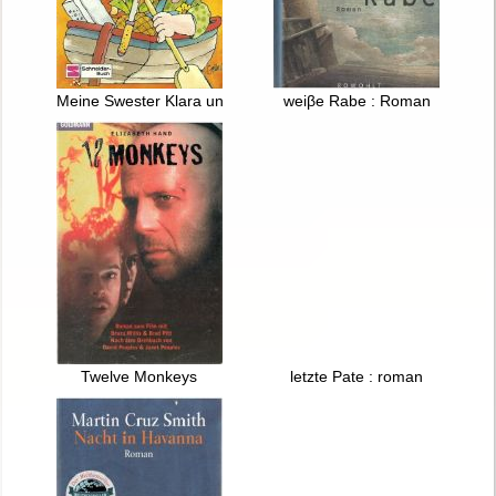
Meine Swester Klara und der Haifisch
weiβe Rabe : Roman
Twelve Monkeys
letzte Pate : roman