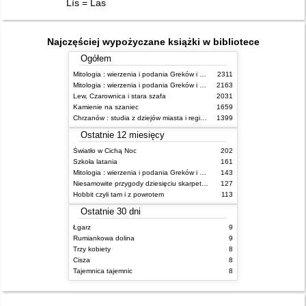
Lìs = Las
Najczęściej wypożyczane książki w bibliotece
Ogółem
Mitologia : wierzenia i podania Greków i Rzymian
2311
Mitologia : wierzenia i podania Greków i Rzymian
2163
Lew, Czarownica i stara szafa
2031
Kamienie na szaniec
1659
Chrzanów : studia z dziejów miasta i regionu do roku 1939
1399
Ostatnie 12 miesięcy
Światło w Cichą Noc
202
Szkoła latania
161
Mitologia : wierzenia i podania Greków i Rzymian
143
Niesamowite przygody dziesięciu skarpetek : (czterech prawych i sześciu lewych)
127
Hobbit czyli tam i z powrotem
113
Ostatnie 30 dni
Łgarz
9
Rumiankowa dolina
9
Trzy kobiety
8
Cisza
8
Tajemnica tajemnic
8