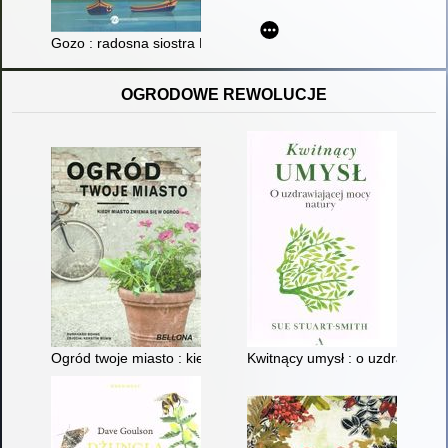
Gozo : radosna siostra Malty
OGRODOWE REWOLUCJE
Ogród twoje miasto : kiedy miasto zmieni się w ogród
Kwitnący umysł : o uzdrawiając