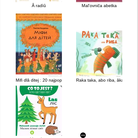
Â radìû
Malʹovniča abetka
Mifi dlâ ditej : 20 najpopulârniših grec'kih mifiv
Raka taka, abo riba, âka spìva