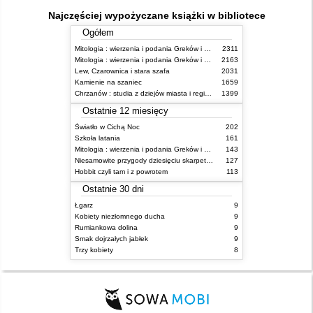
Najczęściej wypożyczane książki w bibliotece
Ogółem
Mitologia : wierzenia i podania Greków i Rzymian
2311
Mitologia : wierzenia i podania Greków i Rzymian
2163
Lew, Czarownica i stara szafa
2031
Kamienie na szaniec
1659
Chrzanów : studia z dziejów miasta i regionu do roku 1939
1399
Ostatnie 12 miesięcy
Światło w Cichą Noc
202
Szkoła latania
161
Mitologia : wierzenia i podania Greków i Rzymian
143
Niesamowite przygody dziesięciu skarpetek : (czterech prawych i sześciu lewych)
127
Hobbit czyli tam i z powrotem
113
Ostatnie 30 dni
Łgarz
9
Kobiety niezłomnego ducha
9
Rumiankowa dolina
9
Smak dojrzałych jabłek
9
Trzy kobiety
8