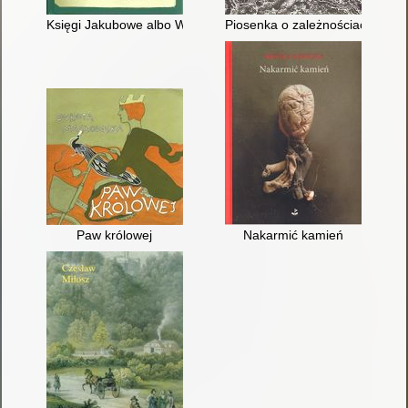
Księgi Jakubowe albo Wielka podróż przez siedem granic, pięć 
Piosenka o zależnościach i uza
Paw królowej
Nakarmić kamień