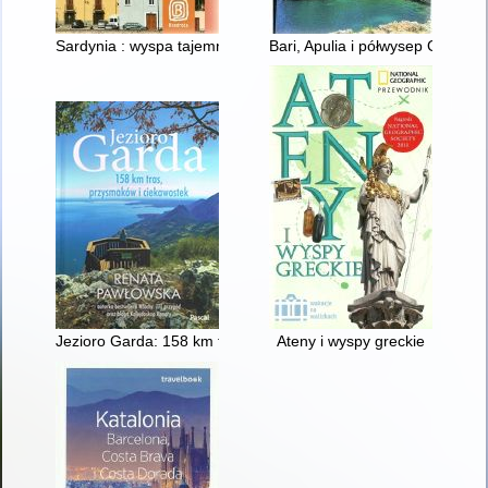
Sardynia : wyspa tajemnic
Bari, Apulia i półwysep Gargan
Jezioro Garda: 158 km tras, przysmaków i ciekawostek
Ateny i wyspy greckie