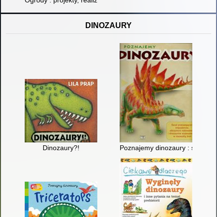
Ogrody : projekty, realizacje
DINOZAURY
Dinozaury?!
Poznajemy dinozaury : świat p