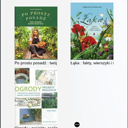
Po prostu posadź : twój domowy ogród warzywny
Łąka : fakty, wierszyki i inne wy