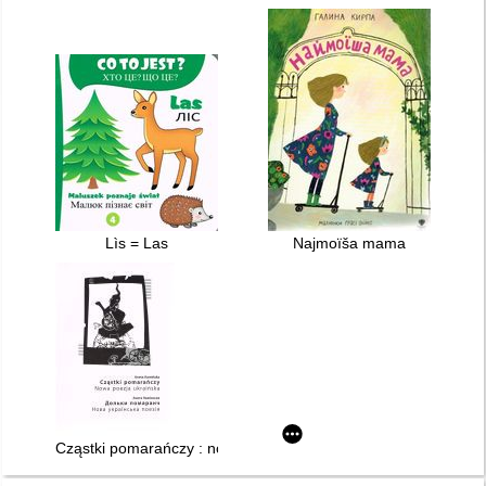
Lìs = Las
Najmoїša mama
Cząstki pomarańczy : nowa poezja ukraińska = Dol'ki pomaranč