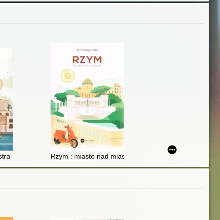
stra Malty
Rzym : miasto nad miastami