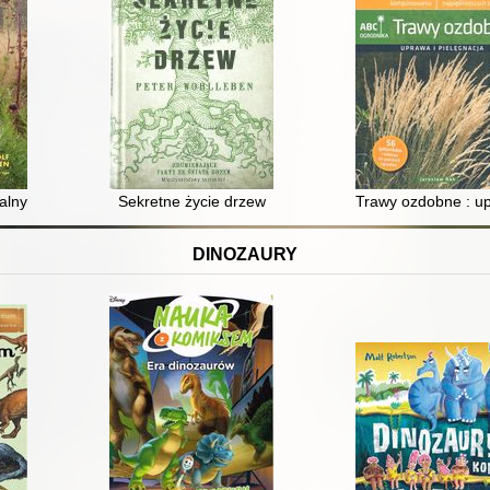
alny
Sekretne życie drzew
Trawy ozdobne : up
DINOZAURY