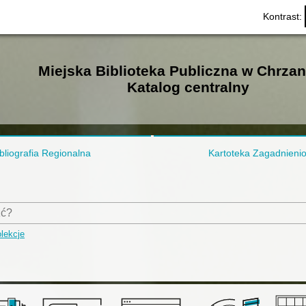
Kontrast:
Miejska Biblioteka Publiczna w Chrza
Katalog centralny
bliografia Regionalna
Kartoteka Zagadnieni
lekcje