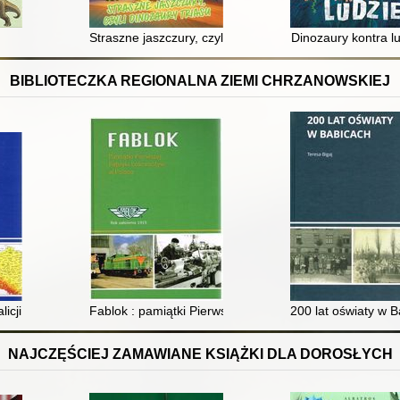
Straszne jaszczury, czyli Dinozaury triasu
Dinozaury kontra l
BIBLIOTECZKA REGIONALNA ZIEMI CHRZANOWSKIEJ
licji
Fablok : pamiątki Pierwszej Fabryki Lokomotyw w Pols
200 lat oświaty w 
NAJCZĘŚCIEJ ZAMAWIANE KSIĄŻKI DLA DOROSŁYCH