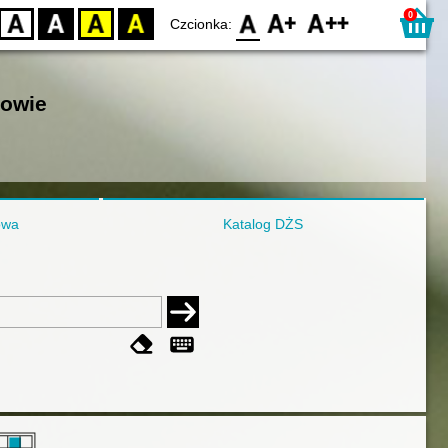
0
D
BW
YB
BY
F0
F1
F2
Czcionka:
nowie
owa
Katalog DŻS