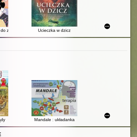
 do zen
Ucieczka w dzicz
ądy
Mandale : układanka
E