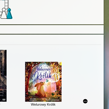
y
Welurowy Królik