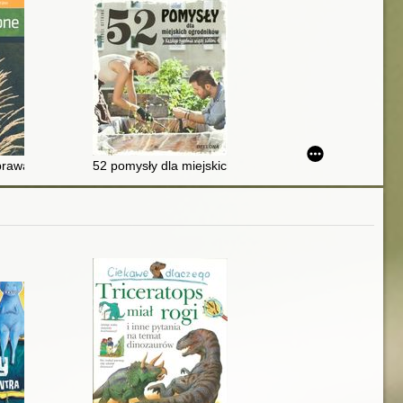
rawa i pielęgnacja
52 pomysły dla miejskich ogrodników : każdego tygodni