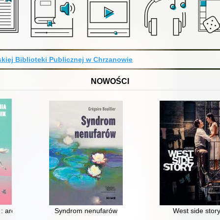
kiej Biblioteki Publicznej w Chrzanowie
NOWOŚCI
 : architektura dla życia
Syndrom nenufarów
West side stor