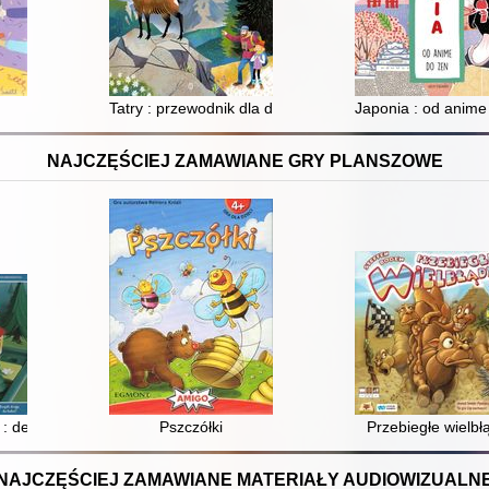
Tatry : przewodnik dla dużych i małych
Japonia : od anime
NAJCZĘŚCIEJ ZAMAWIANE GRY PLANSZOWE
: deluxe
Pszczółki
Przebiegłe wielbł
NAJCZĘŚCIEJ ZAMAWIANE MATERIAŁY AUDIOWIZUALN