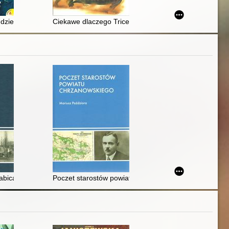
udzie
Ciekawe dlaczego Triceratops miał rogi i inne pytania
ce
Babicach
Poczet starostów powiatu chrzanowskiego