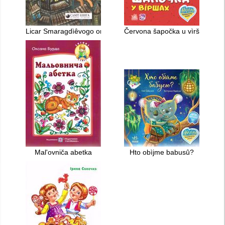
Licar Smaragdìêvogo ordenu
Červona šapočka u vìršah
Malʹovniča abetka
Hto obìjme babusû?