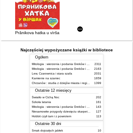
Prânikova hatka u vìršah
Najczęściej wypożyczane książki w bibliotece
Ogółem
Mitologia : wierzenia i podania Greków i Rzymian
2311
Mitologia : wierzenia i podania Greków i Rzymian
2163
Lew, Czarownica i stara szafa
2031
Kamienie na szaniec
1659
Chrzanów : studia z dziejów miasta i regionu do roku 1939
1399
Ostatnie 12 miesięcy
Światło w Cichą Noc
202
Szkoła latania
161
Mitologia : wierzenia i podania Greków i Rzymian
143
Niesamowite przygody dziesięciu skarpetek : (czterech prawych i sześciu lewych)
127
Hobbit czyli tam i z powrotem
113
Ostatnie 30 dni
Smak dojrzałych jabłek
10