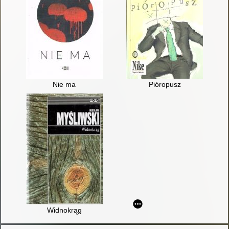
Nie ma
Pióropusz
Widnokrąg