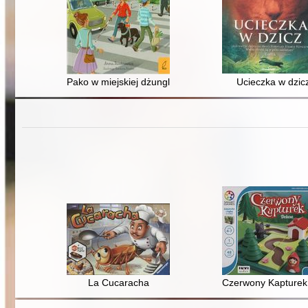
Pako w miejskiej dżungli
Ucieczka w dzic
La Cucaracha
Czerwony Kapturek 