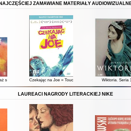
NAJCZĘŚCIEJ ZAMAWIANE MATERIAŁY AUDIOWIZUALN
ż się żyć kreatywnie
Czekając na Joe = Touching the void
Wiktoria. Seria 
LAUREACI NAGRODY LITERACKIEJ NIKE