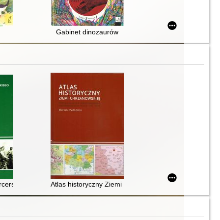
Gabinet dinozaurów
arcerstwa Polskiego w Chrzanowie : kalendarium wydarzeń 1920-2000
Atlas historyczny Ziemi Chrzanowskiej : atlas opraco