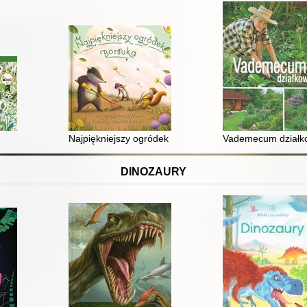
Najpiękniejszy ogródek Borsuka
Vademecum działko
DINOZAURY