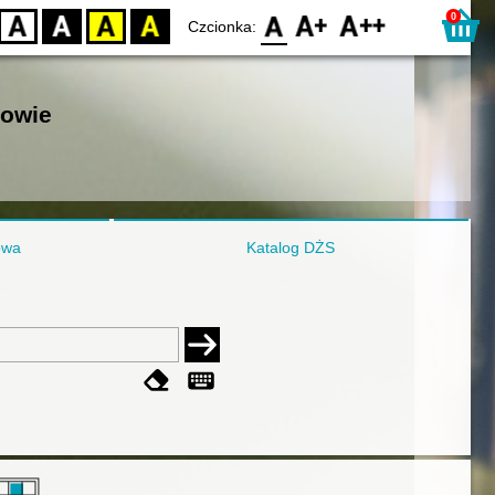
0
D
BW
YB
BY
F0
F1
F2
Czcionka:
nowie
owa
Katalog DŻS