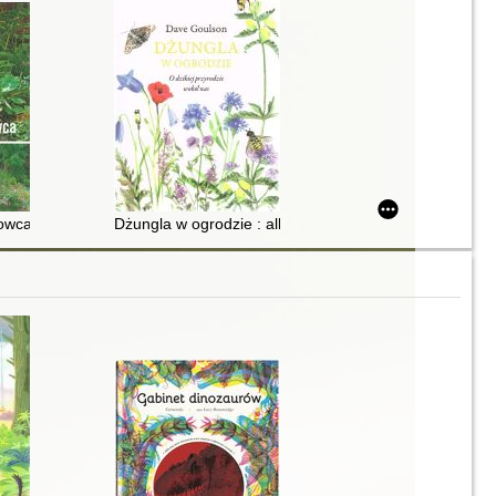
wca : praca zbiorowa
Dżungla w ogrodzie : albo ogrodnictwo na ratunek pla