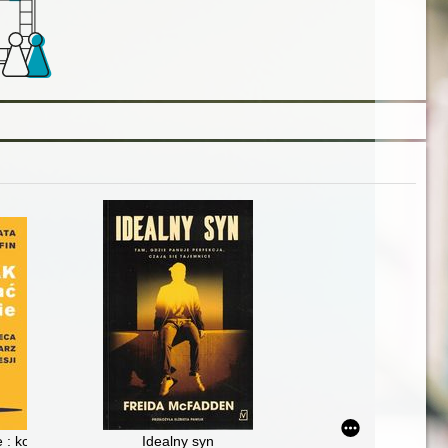
 : kobieca twarz depresji
Idealny syn