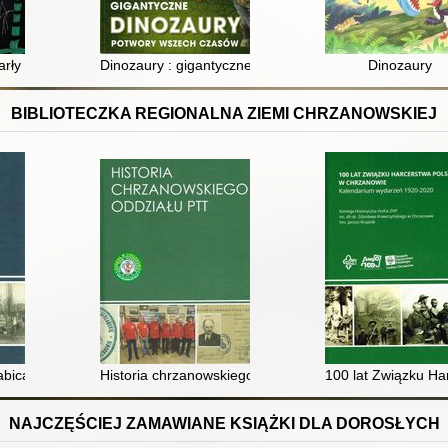
arły dinozaury i inne prehistoryczne bestie
Dinozaury : gigantyczne potwory wszech czasów
Dinozaury
BIBLIOTECZKA REGIONALNA ZIEMI CHRZANOWSKIEJ
abicach
Historia chrzanowskiego Oddziału PTT
100 lat Związku H
NAJCZĘŚCIEJ ZAMAWIANE KSIĄŻKI DLA DOROSŁYCH