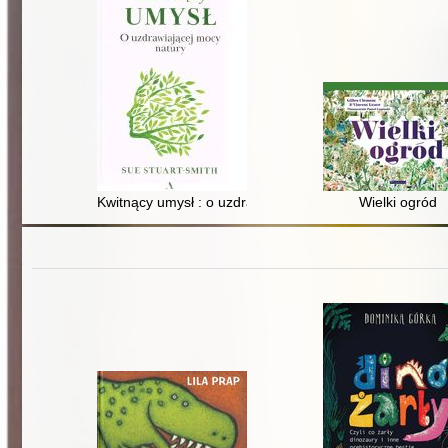
Kwitnący umysł : o uzdrawiającej mocy natury
Wielki ogród