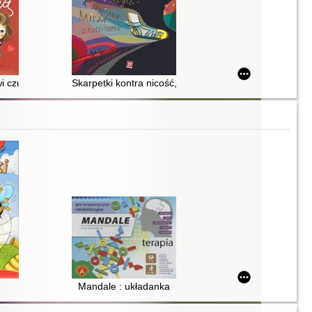
i czułe słówka
Skarpetki kontra nicość, czyli kosmiczna misja otulistó
Mandale : układanka