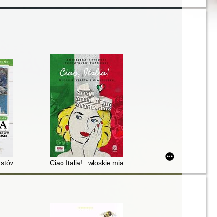
trastów i różnorodności : Włochy Północne
Ciao Italia! : włoskie miasta i miasteczka. 2