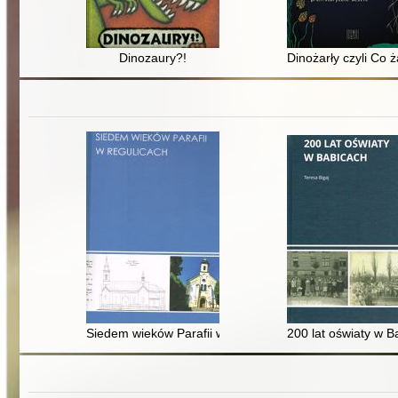
Dinozaury?!
Dinożarły czyli Co ż
Siedem wieków Parafii w Regulicach
200 lat oświaty w B