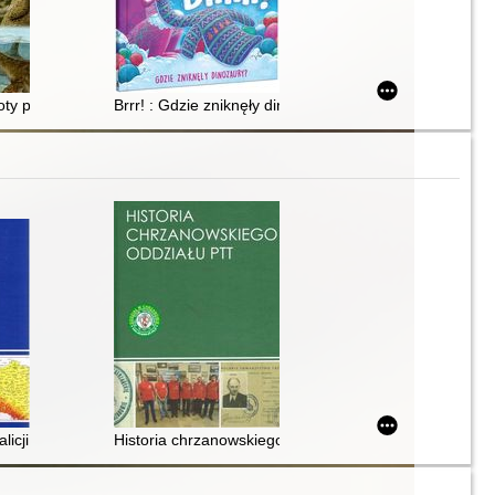
toty prehistoryczne
Brrr! : Gdzie zniknęły dinozaury
licji
Historia chrzanowskiego Oddziału PTT