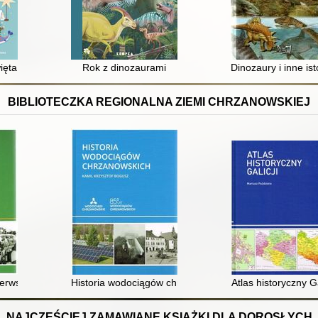
ięta
Rok z dinozaurami
Dinozaury i inne is
BIBLIOTECZKA REGIONALNA ZIEMI CHRZANOWSKIEJ
Pierwszej Fabryki Lokomotyw w Polsce
Historia wodociągów chrzanowskich
Atlas historyczny Ga
NAJCZĘŚCIEJ ZAMAWIANE KSIĄŻKI DLA DOROSŁYCH