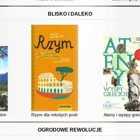
BLISKO I DALEKO
 km tras, przysmaków i ciekawostek
Rzym dla młodych podróżników
Ateny i wyspy gre
OGRODOWE REWOLUCJE