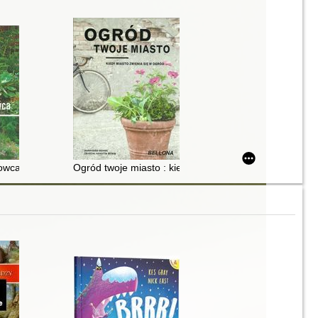
wca : praca zbiorowa
Ogród twoje miasto : kiedy miasto zmieni się w ogród