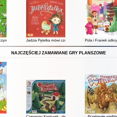
 czym dorośli ci nie mówią (bo często sami nie wiedzą)
Jadzia Pętelka mówi czułe słówka
Pola i Franek odkry
NAJCZĘŚCIEJ ZAMAWIANE GRY PLANSZOWE
Czerwony Kapturek : deluxe
Przebiegłe wielbł