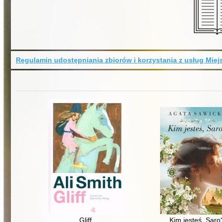
Regulamin udostępniania zbiorów i korzystania z usług Miejs
Gliff
Kim jesteś, Saro