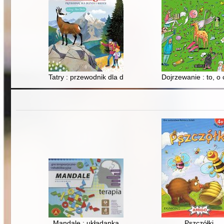
Tatry : przewodnik dla dużych i małych
Dojrzewanie : to, o
Mandale : układanka
Pszczółki