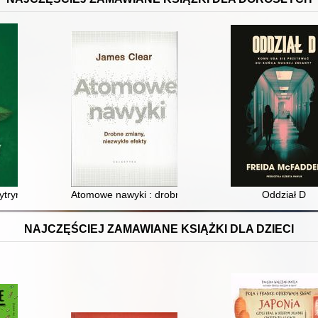
ytryny
Atomowe nawyki : drobne zmiany, niezwykłe efekty
Oddział D
NAJCZĘŚCIEJ ZAMAWIANE KSIĄŻKI DLA DZIECI