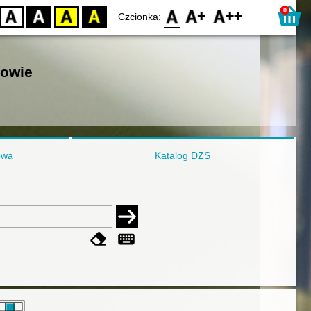
0
D
BW
YB
BY
F0
F1
F2
Czcionka:
nowie
owa
Katalog DŻS