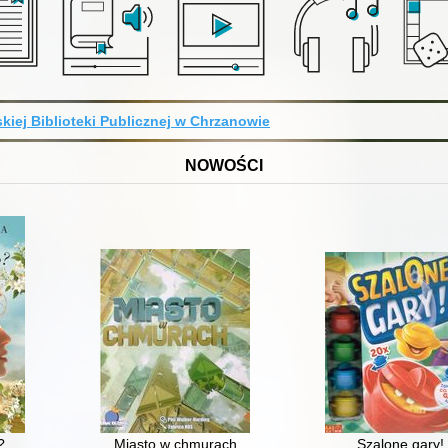
kiej Biblioteki Publicznej w Chrzanowie
NOWOŚCI
?
Miasto w chmurach
Szalone gary!