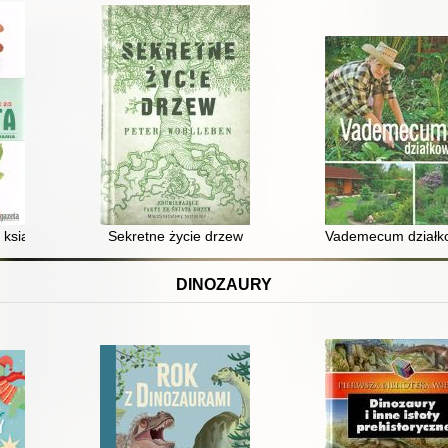
 : książka z kluczem do rozpoznawania. Cz. 2/5,
Sekretne życie drzew
Vademecum działko
DINOZAURY