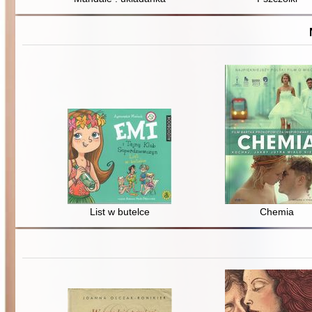
List w butelce
Chemia