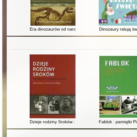
Era dinozaurów od narodzin do upadku
Dinozaury ratują św
Dzieje rodziny Sroków : pamiętniki Ferdynanda Sroki
Fablok : pamiątki 