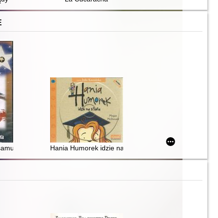
E
samuraja
Hania Humorek idzie na studia