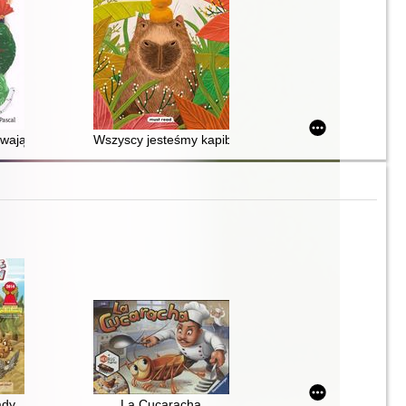
wają świat : Japonia, czyli kraj, w którym jelonki chodzą po ulicach
Wszyscy jesteśmy kapibarami
ądy
La Cucaracha