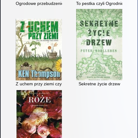
Ogrodowe przebudzenie : w trosce o ziemię i nas samych
To pestka czyli Ogrodnictwo dla
Z uchem przy ziemi czyli jak zrozumieć swój ogród
Sekretne życie drzew