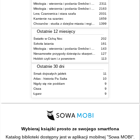
Mitologia : wierzenia i podania Greków i Rzymian
2311
Mitologia : wierzenia i podania Greków i Rzymian
2163
Lew, Czarownica i stara szafa
2031
Kamienie na szaniec
1659
Chrzanów : studia z dziejów miasta i regionu do roku 1939
1399
Ostatnie 12 miesięcy
Światło w Cichą Noc
202
Szkoła latania
161
Mitologia : wierzenia i podania Greków i Rzymian
143
Niesamowite przygody dziesięciu skarpetek : (czterech prawych i sześciu lewych)
127
Hobbit czyli tam i z powrotem
113
Ostatnie 30 dni
Smak dojrzałych jabłek
11
Atlas : historia Pa Salta
10
Nigdy się nie poddam
9
Cisza
9
Łgarz
9
Wybieraj książki prosto ze swojego smartfona
Katalog biblioteki dostępny jest w aplikacji mobilnej "Sowa MOBI".