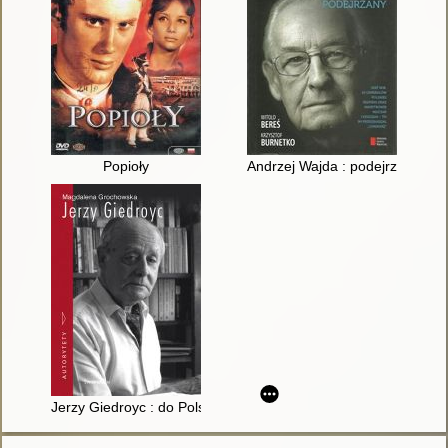
Popioły
Andrzej Wajda : podejrzany
Jerzy Giedroyc : do Polski ze snu