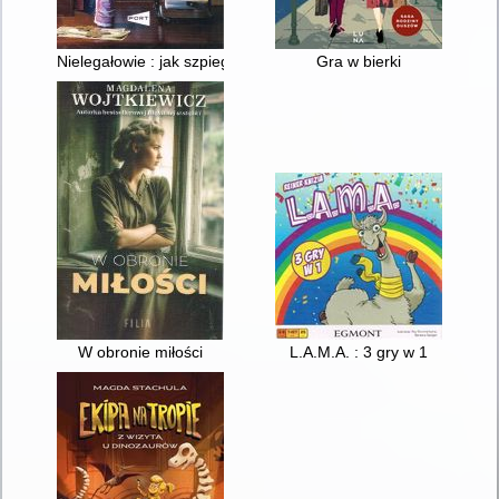
Nielegałowie : jak szpieguje nas Rosja
Gra w bierki
W obronie miłości
L.A.M.A. : 3 gry w 1