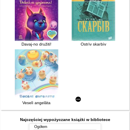
Davaj-no družiti!
Ostrìv skarbìv
Veselì angelâta
Najczęściej wypożyczane książki w bibliotece
Ogółem