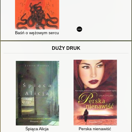
Baśń o wężowym sercu albo Wtóre słowo o Jakóbie Szeli
DUŻY DRUK
Śpiąca Alicja
Perska nienawiść