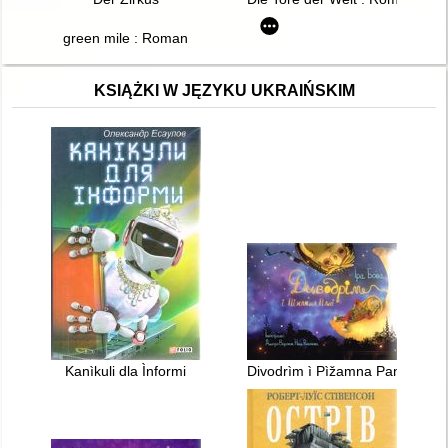
green mile : Roman
KSIĄŻKI W JĘZYKU UKRAIŃSKIM
Kanìkuli dla Ìnformi
Divodrìm ì Pìžamna Panì