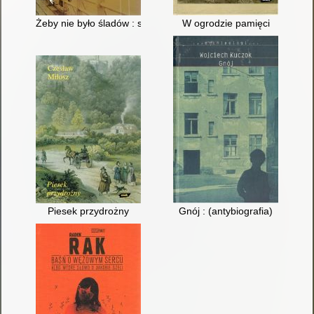
Żeby nie było śladów : sprawa Grzegorza Przemyka
W ogrodzie pamięci
Piesek przydrożny
Gnój : (antybiografia)