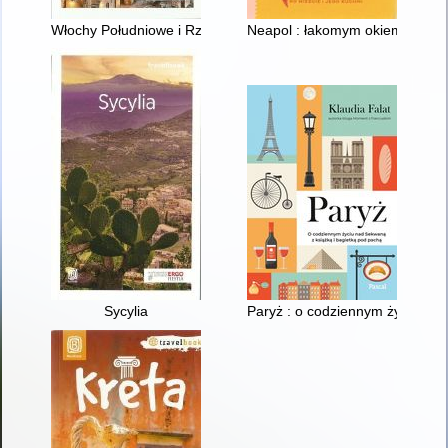
Włochy Południowe i Rzym
Neapol : łakomym okiem
Sycylia
Paryż : o codziennym życiu nd 