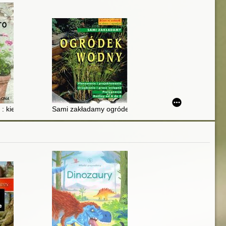
 : kiedy miasto zmieni się w ogród
Sami zakładamy ogródek wodny