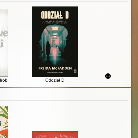
robne zmiany, niezwykłe efekty
Oddział D