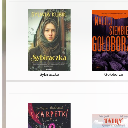
Sybiraczka
Gołoborze