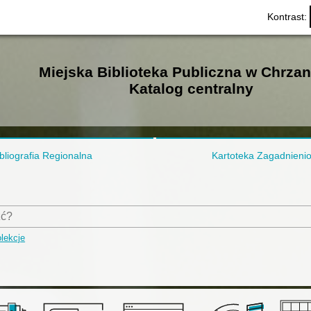
Kontrast:
Miejska Biblioteka Publiczna w Chrza
Katalog centralny
bliografia Regionalna
Kartoteka Zagadnieni
lekcje