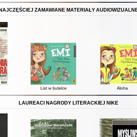
NAJCZĘŚCIEJ ZAMAWIANE MATERIAŁY AUDIOWIZUALN
List w butelce
Aloha
LAUREACI NAGRODY LITERACKIEJ NIKE