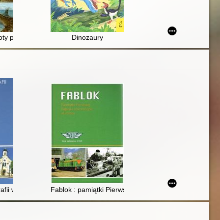
toty prehistoryczne
Dinozaury
fii w Regulicach
Fablok : pamiątki Pierwszej Fabryki Lokomotyw w Pol