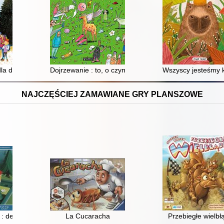
ek
dla dużych i małych
Dojrzewanie : to, o czym dorośli ci nie mówią (bo częs
Wszyscy jesteśmy 
NAJCZĘŚCIEJ ZAMAWIANE GRY PLANSZOWE
: deluxe
La Cucaracha
Przebiegłe wielbł