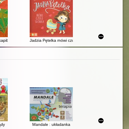
to sami nie wiedzą)
kapibarami
Jadzia Pętelka mówi czułe słówka
ądy
Mandale : układanka