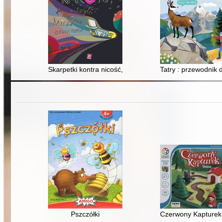
Skarpetki kontra nicość, czyli kosmiczna misja otulistóp
Tatry : przewodnik 
Pszczółki
Czerwony Kapturek 