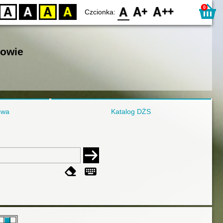
0
D
BW
YB
BY
F0
F1
F2
Czcionka:
nowie
owa
Katalog DŻS