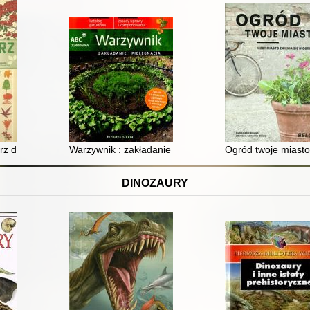
arz drzew
Warzywnik : zakładanie i pielęgnacja
Ogród twoje miasto
DINOZAURY