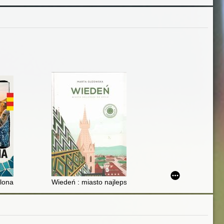
elona
Wiedeń : miasto najlepsze do życia