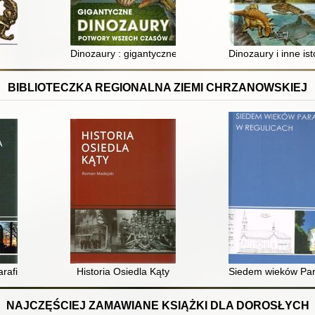
Dinozaury : gigantyczne potwory wszech czasów
Dinozaury i inne is
BIBLIOTECZKA REGIONALNA ZIEMI CHRZANOWSKIEJ
arafialnego w Chrzanowie
Historia Osiedla Kąty
Siedem wieków Para
NAJCZĘŚCIEJ ZAMAWIANE KSIĄŻKI DLA DOROSŁYCH