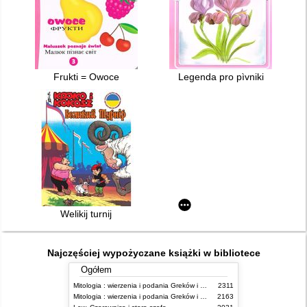
Frukti = Owoce
Legenda pro pìvniki
Welikij turnij
Najczęściej wypożyczane książki w bibliotece
Ogółem
Mitologia : wierzenia i podania Greków i Rzymian
2311
Mitologia : wierzenia i podania Greków i Rzymian
2163