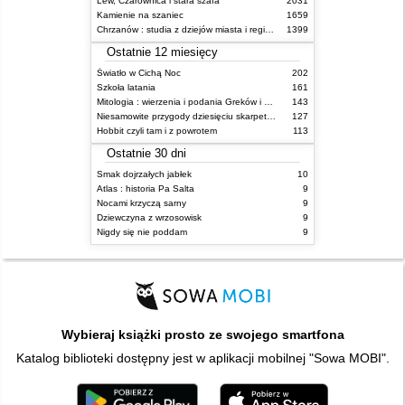
Lew, Czarownica i stara szafa
2031
Kamienie na szaniec
1659
Chrzanów : studia z dziejów miasta i regionu do roku 1939
1399
Ostatnie 12 miesięcy
Światło w Cichą Noc
202
Szkoła latania
161
Mitologia : wierzenia i podania Greków i Rzymian
143
Niesamowite przygody dziesięciu skarpetek : (czterech prawych i sześciu lewych)
127
Hobbit czyli tam i z powrotem
113
Ostatnie 30 dni
Smak dojrzałych jabłek
10
Atlas : historia Pa Salta
9
Nocami krzyczą sarny
9
Dziewczyna z wrzosowisk
9
Nigdy się nie poddam
9
Wybieraj książki prosto ze swojego smartfona
Katalog biblioteki dostępny jest w aplikacji mobilnej "Sowa MOBI".