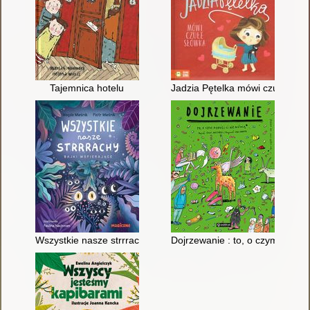
Tajemnica hotelu
Jadzia Pętelka mówi czułe słów
Wszystkie nasze strrrachy : bajki wspierające
Dojrzewanie : to, o czym dorośl