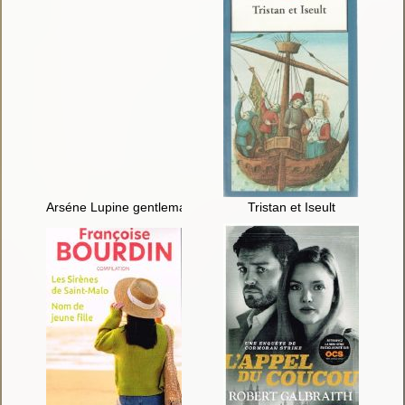
Arséne Lupine gentleman-cambrioleur
Tristan et Iseult