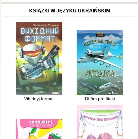
KSIĄŻKI W JĘZYKU UKRAIŃSKIM
Vihìdnyj format
Dìtâm pro lìtaki