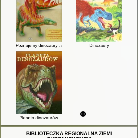
Poznajemy dinozaury : świat przerażających mięsożerców, olb
Dinozaury
Planeta dinozaurów
BIBLIOTECZKA REGIONALNA ZIEMI