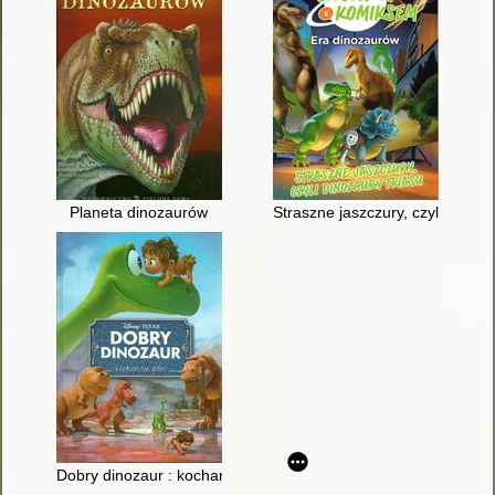
Planeta dinozaurów
Straszne jaszczury, czyli Dinoza
Dobry dinozaur : kocham ten film