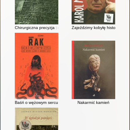
Chirurgiczna precyzja : elegie i piosenki z lat 1995-1997
Zajeździmy kobyłę historii : wy
Baśń o wężowym sercu albo Wtóre słowo o Jakóbie Szeli
Nakarmić kamień