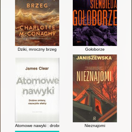
Dziki, mroczny brzeg
Gołoborze
Atomowe nawyki : drobne zmiany, niezwykłe efekty
Nieznajomi