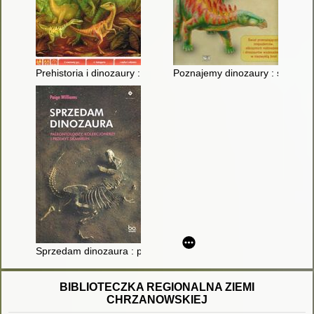
Prehistoria i dinozaury : gra edukacyjna
Poznajemy dinozaury : świat p
Sprzedam dinozaura : paleontolodzy, kolekcjonerzy i przemyt 
BIBLIOTECZKA REGIONALNA ZIEMI
CHRZANOWSKIEJ