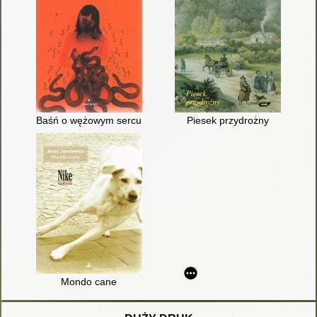
Baśń o wężowym sercu albo Wtóre słowo o Jakóbie Szeli
Piesek przydrożny
Mondo cane