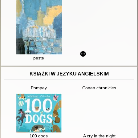
peste
KSIĄŻKI W JĘZYKU ANGIELSKIM
Pompey
Conan chronicles
100 dogs
A cry in the night