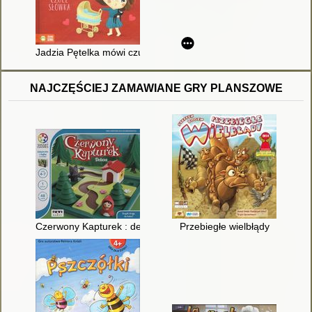
Jadzia Pętelka mówi czułe słówka
NAJCZĘŚCIEJ ZAMAWIANE GRY PLANSZOWE
Czerwony Kapturek : deluxe
Przebiegłe wielbłądy