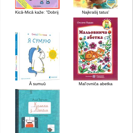
Kicâ-Micâ kaže: "Dobrij den'!"
Najkraŝij tatusʹ
Â sumuû
Malʹovniča abetka