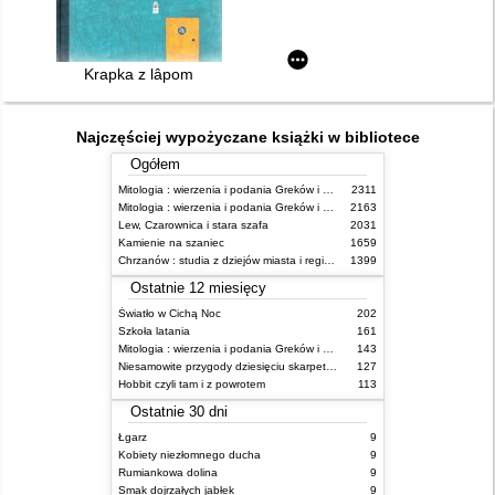
Krapka z lâpom
Najczęściej wypożyczane książki w bibliotece
Ogółem
Mitologia : wierzenia i podania Greków i Rzymian
2311
Mitologia : wierzenia i podania Greków i Rzymian
2163
Lew, Czarownica i stara szafa
2031
Kamienie na szaniec
1659
Chrzanów : studia z dziejów miasta i regionu do roku 1939
1399
Ostatnie 12 miesięcy
Światło w Cichą Noc
202
Szkoła latania
161
Mitologia : wierzenia i podania Greków i Rzymian
143
Niesamowite przygody dziesięciu skarpetek : (czterech prawych i sześciu lewych)
127
Hobbit czyli tam i z powrotem
113
Ostatnie 30 dni
Łgarz
9
Kobiety niezłomnego ducha
9
Rumiankowa dolina
9
Smak dojrzałych jabłek
9